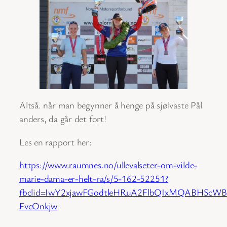
Altså. når man begynner å henge på sjølvaste Pål
anders, da går det fort!
Les en rapport her:
https://www.raumnes.no/ullevalseter-om-vilde-
marie-dama-er-helt-ra/s/5-162-52251?
fbclid=IwY2xjawFGodtleHRuA2FlbQIxMQABHSc
FvcOnkjw