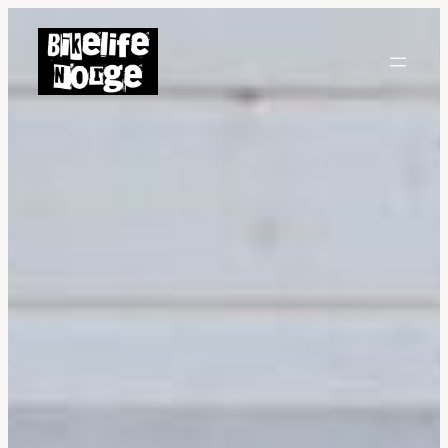
Hopp
til
innhold