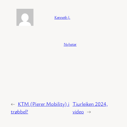
Forfatter:
Kenneth J.
Publisert:
04/02/2026
Kategori:
Nyheter
←
KTM (Pierer Mobility) i
Tiurleiken 2024,
trøbbel?
video
→