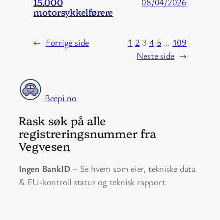
15.000
08/04/2026
motorsykkelførere
←
Forrige side
1
2
3
4
5
…
109
Neste side
→
Beepi.no
Rask søk på alle
registreringsnummer fra
Vegvesen
Ingen BankID
– Se hvem som eier, tekniske data
& EU-kontroll status og teknisk rapport.