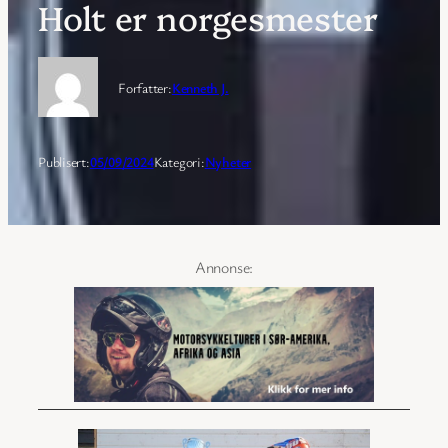
Holt er norgesmester
Forfatter:
Kenneth J.
Publisert:
05/09/2024
Kategori:
Nyheter