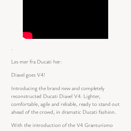
.
Les mer fra Ducati her:
Diavel goes V4!
Introducing the brand new and completely
reconstructed Ducati Diavel V4. Lighter,
comfortable, agile and reliable, ready to stand out
ahead of the crowd, in dramatic Ducati fashion.
With the introduction of the V4 Granturismo