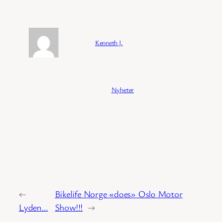
Forfatter:
Kenneth J.
Publisert:
04/02/2026
Kategori:
Nyheter
←
Bikelife Norge «does» Oslo Motor
Lyden…
Show!!!
→