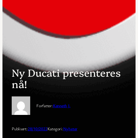
Ny Ducati presenteres
nå!
Forfatter:
Kenneth J.
Publisert:
28/10/2022
Kategori:
Nyheter