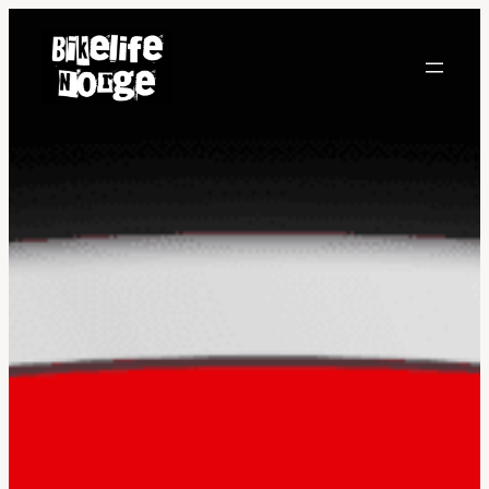
Hopp
til
innhold