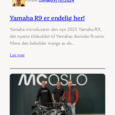
Forfatter:
Zulfiqar
Yamaha R9 er endelig her!
Yamaha introduserer den nye 2025 Yamaha R9,
det nyeste tilskuddet til Yamahas ikoniske R-serie.
Mens den beholder mange av de…
Les mer