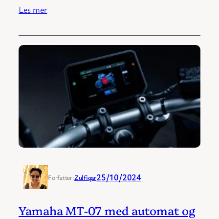
Les mer
25/10/2024
Forfatter:
Zulfiqar
Yamaha MT-07 med automat og