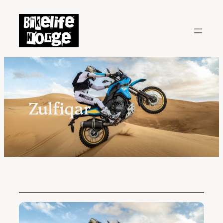
Hopp
til
innhold
Zulfiqar