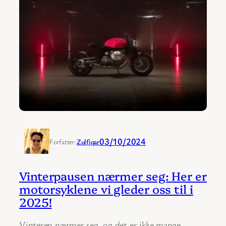
03/10/2024
Forfatter:
Zulfiqar
Vinterpausen nærmer seg: Her er
motorsyklene vi gleder oss til i
2025!
Vinteren nærmer seg, og det er ikke mange