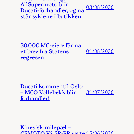
AllSupermoto blir
03/08/2026
Ducati-forhandler, og nå
står syklene i butikken
30.000 MC-eiere får nå
et brev fra Statens
01/08/2026
vegvesen
Ducati kommer til Oslo
– MCO Vollebekk blir
31/07/2026
forhandler!
Kinesisk milepæl –
CFMOTO V4 SR-RR satte
15/06/2026