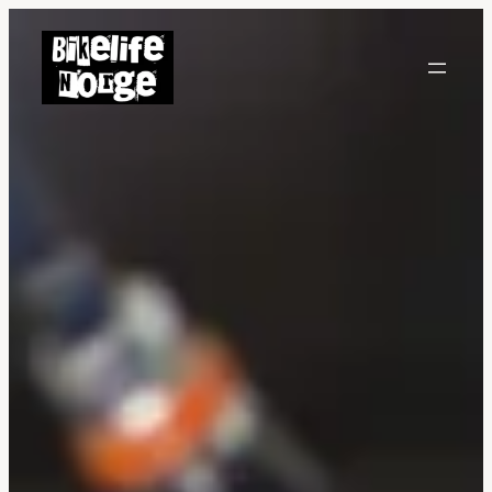
Hopp
til
innhold