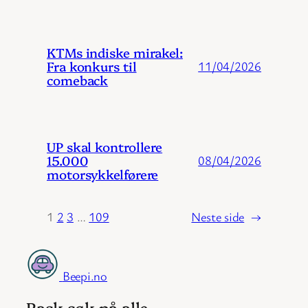
KTMs indiske mirakel:
Fra konkurs til
11/04/2026
comeback
UP skal kontrollere
15.000
08/04/2026
motorsykkelførere
1
2
3
…
109
Neste side
→
Beepi.no
Rask søk på alle