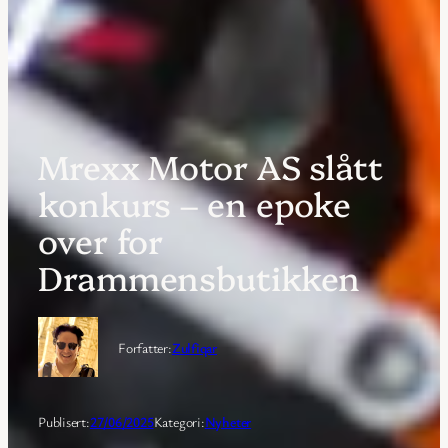
Mrexx Motor AS slått
konkurs – en epoke
over for
Drammensbutikken
Forfatter:
Zulfiqar
Publisert:
27/06/2025
Kategori:
Nyheter