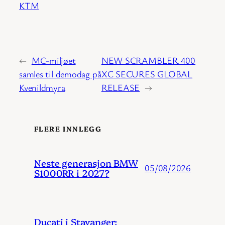
KTM
←
MC-miljøet
NEW SCRAMBLER 400
samles til demodag på
XC SECURES GLOBAL
Kvenildmyra
RELEASE
→
FLERE INNLEGG
Neste generasjon BMW
05/08/2026
S1000RR i 2027?
Ducati i Stavanger: