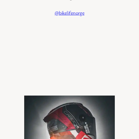
@bikelifenorge