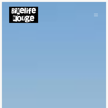
Hopp
til
innhold