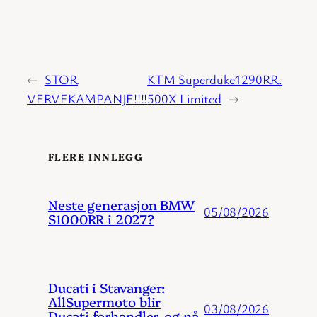
←
STOR
KTM Superduke1290RR.
VERVEKAMPANJE!!!!
500X Limited
→
FLERE INNLEGG
Neste generasjon BMW
05/08/2026
S1000RR i 2027?
Ducati i Stavanger:
AllSupermoto blir
03/08/2026
Ducati-forhandler, og nå