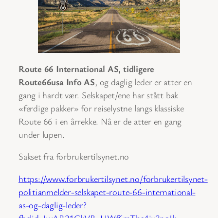
Route 66 International AS, tidligere
Route66usa Info AS
, og daglig leder er atter en
gang i hardt vær. Selskapet/ene har stått bak
«ferdige pakker» for reiselystne langs klassiske
Route 66 i en årrekke. Nå er de atter en gang
under lupen.
Sakset fra forbrukertilsynet.no
https://www.forbrukertilsynet.no/forbrukertilsynet-
politianmelder-selskapet-route-66-international-
as-og-daglig-leder?
fbclid=IwAR21GkVB_UWf6mThc4iv3nqJk-