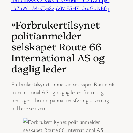
rSZoW_cMksTyaSzpVME5H7_5roGdNBfkg
«Forbrukertilsynet
politianmelder
selskapet Route 66
International AS og
daglig leder
Forbrukertilsynet anmelder selskapet Route 66
International AS og daglig leder for mulig
bedrageri, brudd på markedsføringsloven og
pakkereiseloven.