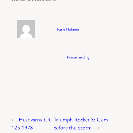
Forfatter:
René Holmen
Publisert:
04/02/2026
Kategori:
Pressemelding
←
Husqvarna CR
Triumph Rocket 3: Calm
125 1978
before the Storm
→