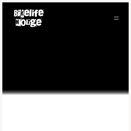
Hopp
til
innhold