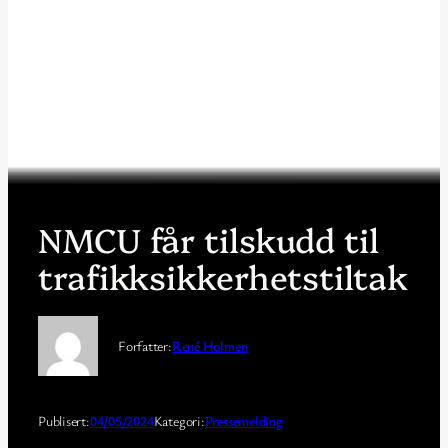
NMCU får tilskudd til
trafikksikkerhetstiltak
Forfatter:
René Holmen
Publisert:
04/05/2024
Kategori:
Pressemelding