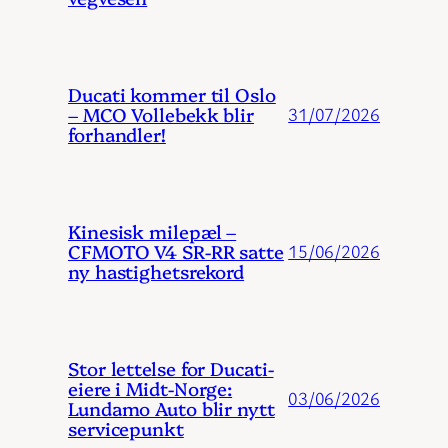
Ducati kommer til Oslo
– MCO Vollebekk blir
31/07/2026
forhandler!
Kinesisk milepæl –
CFMOTO V4 SR-RR satte
15/06/2026
ny hastighetsrekord
Stor lettelse for Ducati-
eiere i Midt-Norge:
03/06/2026
Lundamo Auto blir nytt
servicepunkt