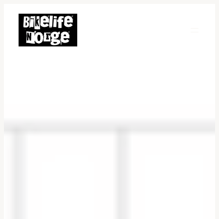
Hopp
til
innhold