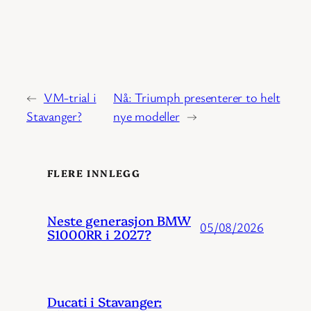
←
VM-trial i
Nå: Triumph presenterer to helt
Stavanger?
nye modeller
→
FLERE INNLEGG
Neste generasjon BMW
05/08/2026
S1000RR i 2027?
Ducati i Stavanger: