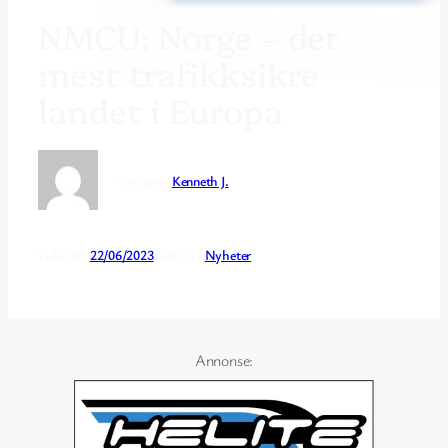
NMCU: Norge – det
mest trafikksikre
landet i Europa
Forfatter:
Kenneth J.
Publisert:
22/06/2023
Kategori:
Nyheter