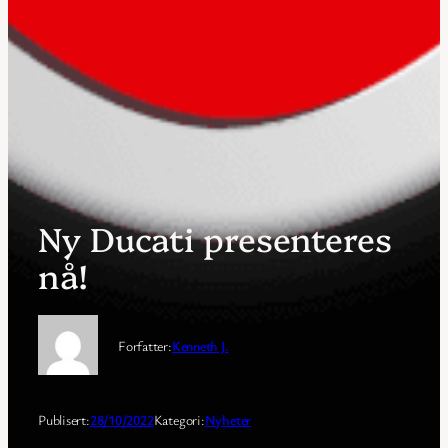
Ny Ducati presenteres
nå!
Forfatter:
Kenneth J.
Publisert:
28/10/2022
Kategori:
Nyheter