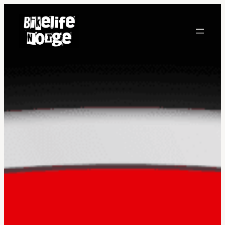
Hopp
til
innhold