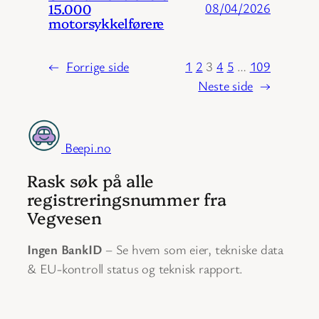
15.000
08/04/2026
motorsykkelførere
←
Forrige side
1
2
3
4
5
…
109
Neste side
→
Beepi.no
Rask søk på alle
registreringsnummer fra
Vegvesen
Ingen BankID
– Se hvem som eier, tekniske data
& EU-kontroll status og teknisk rapport.