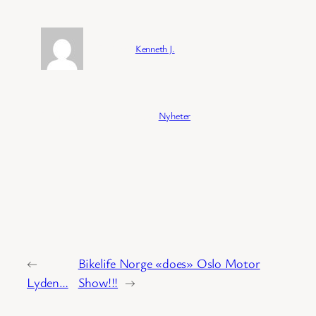
Forfatter:
Kenneth J.
Publisert:
04/02/2026
Kategori:
Nyheter
←
Bikelife Norge «does» Oslo Motor
Lyden…
Show!!!
→