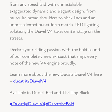
from any speed and with unmistakable
exaggerated dynamic and elegant design, from
muscular broad shoulders to sleek lines and an
unprecedented punctiform matrix LED lighting
solution, the
Diavel V4 takes center stage on the
streets.
Declare your riding passion with the bold sound
of our completely new exhaust that sings every
note of the new V4 engine proudly.
Learn more about the new Ducati Diavel V4 here
–
ducat.it/DiavelV4
Available in Ducati Red and Thrilling Black
#Ducati
#DiavelV4
#DaretobeBold