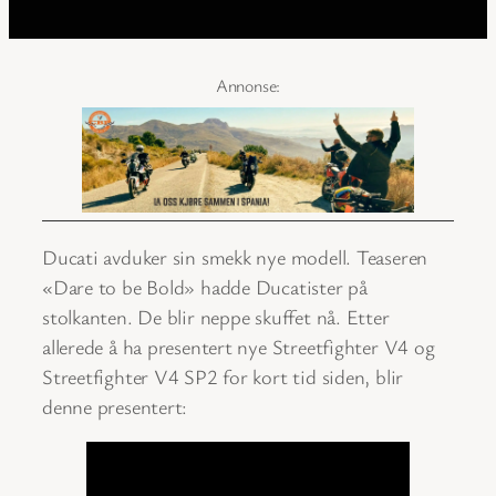
Ducati avduker sin smekk nye modell. Teaseren
«Dare to be Bold» hadde Ducatister på
stolkanten. De blir neppe skuffet nå. Etter
allerede å ha presentert nye Streetfighter V4 og
Streetfighter V4 SP2 for kort tid siden, blir
denne presentert: