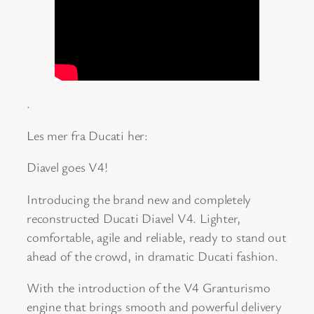
.
Les mer fra Ducati her:
Diavel goes V4!
Introducing the brand new and completely
reconstructed Ducati Diavel V4. Lighter,
comfortable, agile and reliable, ready to stand out
ahead of the crowd, in dramatic Ducati fashion.
With the introduction of the V4 Granturismo
engine that brings smooth and powerful delivery