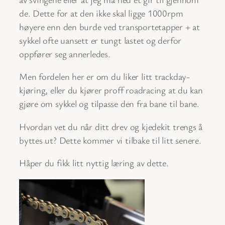
de. Dette for at den ikke skal ligge 1000rpm
høyere enn den burde ved transportetapper + at
sykkel ofte uansett er tungt lastet og derfor
oppfører seg annerledes.
Men fordelen her er om du liker litt trackday-
kjøring, eller du kjører proff roadracing at du kan
gjøre om sykkel og tilpasse den fra bane til bane.
Hvordan vet du når ditt drev og kjedekit trengs å
byttes ut? Dette kommer vi tilbake til litt senere.
Håper du fikk litt nyttig læring av dette.