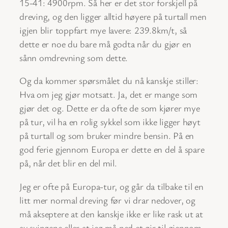
15-41: 4900rpm. Så her er det stor forskjell på
dreving, og den ligger alltid høyere på turtall men
igjen blir toppfart mye lavere: 239.8km/t, så
dette er noe du bare må godta når du gjør en
sånn omdrevning som dette.
Og da kommer spørsmålet du nå kanskje stiller:
Hva om jeg gjør motsatt. Ja, det er mange som
gjør det og. Dette er da ofte de som kjører mye
på tur, vil ha en rolig sykkel som ikke ligger høyt
på turtall og som bruker mindre bensin. På en
god ferie gjennom Europa er dette en del å spare
på, når det blir en del mil.
Jeg er ofte på Europa-tur, og går da tilbake til en
litt mer normal dreving før vi drar nedover, og
må akseptere at den kanskje ikke er like rask ut at
av svingene eller at jeg må ned et gir til gjennom