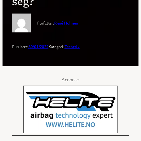
seg?
Forfatter:
René Holmen
Publisert:
30/01/2022
Kategori:
Techtalk