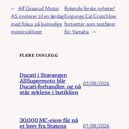
←
Alf Graarud Motor
Rykende ferske nyheter!
AS inviterer til en lørdag
Evigunge Cal Crutchlow
med fokus på kvinnelige
fortsetter som testfører
motorsyklister
for Yamaha
→
FLERE INNLEGG
Ducati i Stavanger:
AllSupermoto blir
03/08/2026
Ducati-forhandler, og nå
står syklene i butikken
30.000 MC-eiere får nå
et brev fra Statens
01/08/2026