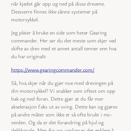
når kjedet går opp og ned på disse drevene.
Dessverre finnes ikke sånne systemer på
motorsykkel.
Jeg pleier å bruke en side som heter Gearing
commander. Her ser du det meste som skjer ved
skifte av drev med et annet antall tenner enn hva
du har originalt:
https://www.gearingcommander.com/
Så, hva skjer når du gjør noe med drevingen på
din motorsykkel? Vi snakker som oftest om opp
bak og ned foran. Dette gjør at du får mer
akselerasjon f.eks ut av sving. Dette kan og gjøres
på andre måter som ikke er så ofte brukt i mc-
verden. Og da er det forandring på hjul og
dekkhøyde. Men for oss vanlige er det enklere å