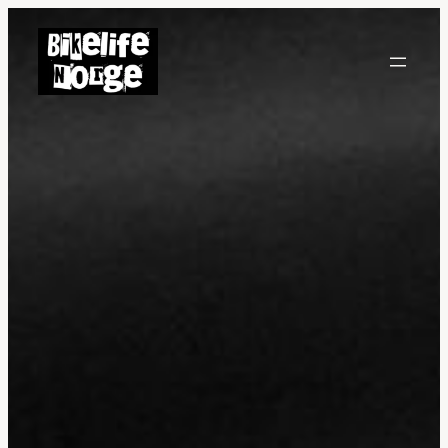
Hopp
til
innhold