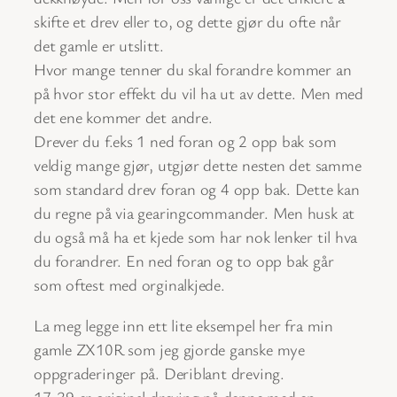
skifte et drev eller to, og dette gjør du ofte når
det gamle er utslitt.
Hvor mange tenner du skal forandre kommer an
på hvor stor effekt du vil ha ut av dette. Men med
det ene kommer det andre.
Drever du f.eks 1 ned foran og 2 opp bak som
veldig mange gjør, utgjør dette nesten det samme
som standard drev foran og 4 opp bak. Dette kan
du regne på via gearingcommander. Men husk at
du også må ha et kjede som har nok lenker til hva
du forandrer. En ned foran og to opp bak går
som oftest med orginalkjede.
La meg legge inn ett lite eksempel her fra min
gamle ZX10R som jeg gjorde ganske mye
oppgraderinger på. Deriblant dreving.
17-39 er original dreving på denne med en