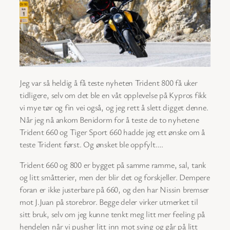
Jeg var så heldig å få teste nyheten Trident 800 få uker
tidligere, selv om det ble en våt opplevelse på Kypros fikk
vi mye tør og fin vei også, og jeg rett å slett digget denne.
Når jeg nå ankom Benidorm for å teste de to nyhetene
Trident 660 og Tiger Sport 660 hadde jeg ett ønske om å
teste Trident først. Og ønsket ble oppfylt….
Trident 660 og 800 er bygget på samme ramme, sal, tank
og litt småtterier, men der blir det og forskjeller. Dempere
foran er ikke justerbare på 660, og den har Nissin bremser
mot J.Juan på storebror. Begge deler virker utmerket til
sitt bruk, selv om jeg kunne tenkt meg litt mer feeling på
hendelen når vi pusher litt inn mot sving og går på litt