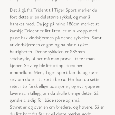
Det å gå fra Trident til Tiger Sport merker du
fort dette er en del større sykkel, og mer å
hanskes med. Da jeg på mine 186cm merket at
kanskje Trident er litt liten, er min kropp med
passe bak vindskjermen på denne sykkelen. Samt
at vindskjermen er god og ha når du øker
hastigheten. Denne sykkelen er 835mm
setehøyde, så her må man prøve litt før man
kjøper. Selv jeg ble litt «tippi-toe» her
innimellom. Men, Tiger Sport kan du og kjøre
selv om du er litt kort i beina. Her kan du sette
setet i to forskjellige posisjoner, og evt kjøpe en
lavere sal i tillegg om du skulle trenge dette. Så
ganske allsidig for både store og små.
Styret er og over en cm bredere, og høyere. Så er
du litt kort fra før av vil dette merkes godt.