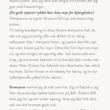
burde justert. Skal jeg låne over lengre tid hender det jeg
gjør små forandringer.
(En godt oppsatt sykkel kan bety mye for kjøregleden)
Dempere er av typen Showa USD (up side down) big
piston.
Til vanlig kosekjøring er disse Showa demperne helt ok,
selv om jeg personlig ville nok skiftet til en riktig
vektjustert fjær i dempere foran, og justert det lille man
kan uten å koste på for mye. Dette blir fort dyrt om man
vil, og det trenger du egentlig ikke. Ved lavere vekt enn
meg, og ved annen kjørestil vil du kanskje aldri tenke over
dette. Men Trident har beholdt den lekenheten den alltid
har hatt. Så her finner vi ett leketøy for barna, og en tur
sykkel/pendle sykkel til de voksne.
Bremsene
nevnte jeg så vidt over her. Og vil faktisk si jeg
liker disse kanskje hakket bedre enn på 800. Trident 800
fant jeg litt squishi under kjøring. Noe jeg ikke helt likte
selv om det bremset godt nok.