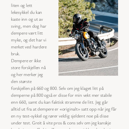
liten og lett
lekesykkel du kan
kaste inn og ut av
sving, men dog har
dempere vært litt
myke, og det har vi
merket ved hardere
bruk.
Dempere er ikke
store forskjellen nå
og her merker jeg
den største
forskjellen på 660 og 800. Selv om jeg klaget litt på
demperne på 800 også er disse for min vekt mer stabile
enn 660, samt du kan faktisk stramme de litt. Jeg går
alltid ut fra at dempere er «originalt» satt opp når jeg får
en ny test-sykkel og rører veldig sjeldent noe på disse
under test. Greit å vite pros & cons selv om jeg kanskje