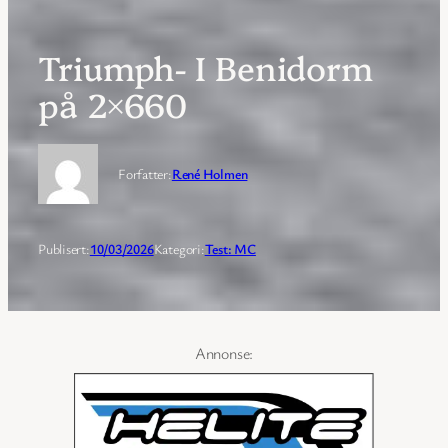
Triumph- I Benidorm
på 2×660
Forfatter:
René Holmen
Publisert:
10/03/2026
Kategori:
Test: MC