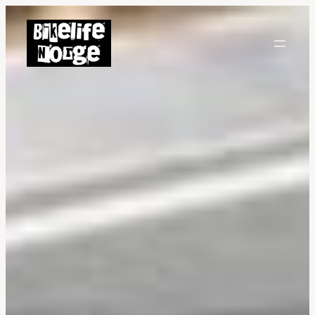
Hopp
til
innhold