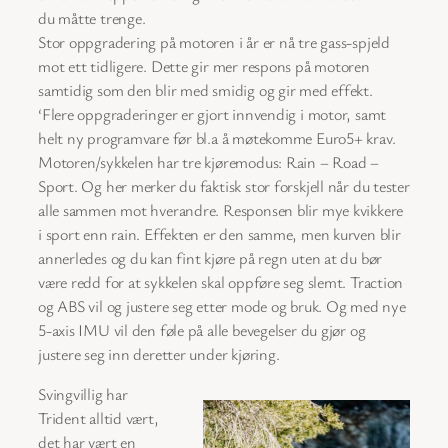
du måtte trenge.
Stor oppgradering på motoren i år er nå tre gass-spjeld
mot ett tidligere. Dette gir mer respons på motoren
samtidig som den blir med smidig og gir med effekt.
‘Flere oppgraderinger er gjort innvendig i motor, samt
helt ny programvare før bl.a å møtekomme Euro5+ krav.
Motoren/sykkelen har tre kjøremodus: Rain – Road –
Sport. Og her merker du faktisk stor forskjell når du tester
alle sammen mot hverandre. Responsen blir mye kvikkere
i sport enn rain. Effekten er den samme, men kurven blir
annerledes og du kan fint kjøre på regn uten at du bør
være redd for at sykkelen skal oppføre seg slemt. Traction
og ABS vil og justere seg etter mode og bruk. Og med nye
5-axis IMU vil den føle på alle bevegelser du gjør og
justere seg inn deretter under kjøring.
Svingvillig har
Trident alltid vært,
det har vært en