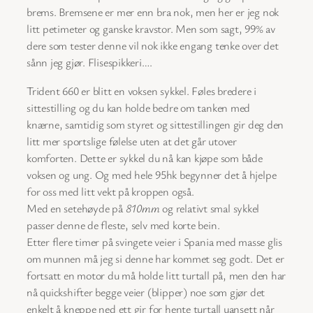
brems. Bremsene er mer enn bra nok, men her er jeg nok
litt petimeter og ganske kravstor. Men som sagt, 99% av
dere som tester denne vil nok ikke engang tenke over det
sånn jeg gjør. Flisespikkeri….
Trident 660 er blitt en voksen sykkel. Føles bredere i
sittestilling og du kan holde bedre om tanken med
knærne, samtidig som styret og sittestillingen gir deg den
litt mer sportslige følelse uten at det går utover
komforten. Dette er sykkel du nå kan kjøpe som både
voksen og ung. Og med hele 95hk begynner det å hjelpe
for oss med litt vekt på kroppen også.
Med en setehøyde på
810mm
og relativt smal sykkel
passer denne de fleste, selv med korte bein.
Etter flere timer på svingete veier i Spania med masse glis
om munnen må jeg si denne har kommet seg godt. Det er
fortsatt en motor du må holde litt turtall på, men den har
nå quickshifter begge veier (blipper) noe som gjør det
enkelt å kneppe ned ett gir for hente turtall uansett når