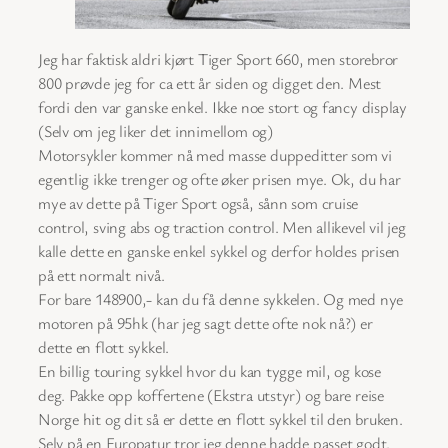
Jeg har faktisk aldri kjørt Tiger Sport 660, men storebror
800 prøvde jeg for ca ett år siden og digget den. Mest
fordi den var ganske enkel. Ikke noe stort og fancy display
(Selv om jeg liker det innimellom og)
Motorsykler kommer nå med masse duppeditter som vi
egentlig ikke trenger og ofte øker prisen mye. Ok, du har
mye av dette på Tiger Sport også, sånn som cruise
control, sving abs og traction control. Men allikevel vil jeg
kalle dette en ganske enkel sykkel og derfor holdes prisen
på ett normalt nivå.
For bare 148900,- kan du få denne sykkelen. Og med nye
motoren på 95hk (har jeg sagt dette ofte nok nå?) er
dette en flott sykkel.
En billig touring sykkel hvor du kan tygge mil, og kose
deg. Pakke opp koffertene (Ekstra utstyr) og bare reise
Norge hit og dit så er dette en flott sykkel til den bruken.
Selv på en Europatur tror jeg denne hadde passet godt.