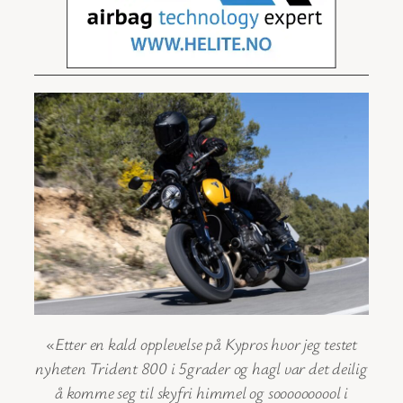
«Etter en kald opplevelse på Kypros hvor jeg testet
nyheten Trident 800 i 5grader og hagl var det deilig
å komme seg til skyfri himmel og soooooooool i