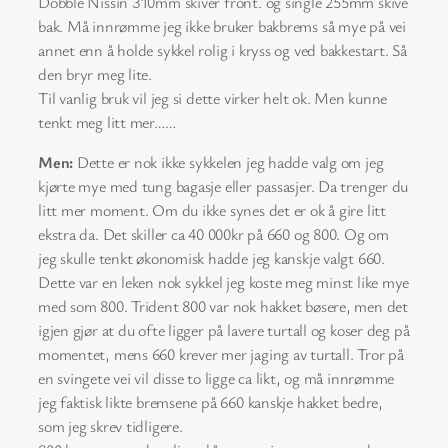
Dobble Nissin 310mm skiver front. og single 255mm skive
bak. Må innrømme jeg ikke bruker bakbrems så mye på vei
annet enn å holde sykkel rolig i kryss og ved bakkestart. Så
den bryr meg lite.
Til vanlig bruk vil jeg si dette virker helt ok. Men kunne
tenkt meg litt mer……
Men:
Dette er nok ikke sykkelen jeg hadde valg om jeg
kjørte mye med tung bagasje eller passasjer. Da trenger du
litt mer moment. Om du ikke synes det er ok å gire litt
ekstra da. Det skiller ca 40 000kr på 660 og 800. Og om
jeg skulle tenkt økonomisk hadde jeg kanskje valgt 660.
Dette var en leken nok sykkel jeg koste meg minst like mye
med som 800. Trident 800 var nok hakket bøsere, men det
igjen gjør at du ofte ligger på lavere turtall og koser deg på
momentet, mens 660 krever mer jaging av turtall. Tror på
en svingete vei vil disse to ligge ca likt, og må innrømme
jeg faktisk likte bremsene på 660 kanskje hakket bedre,
som jeg skrev tidligere.