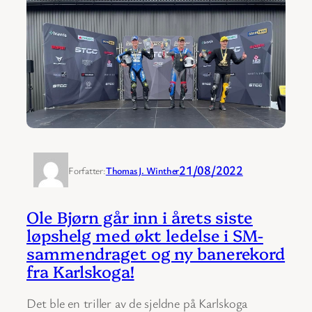
21/08/2022
Forfatter:
Thomas J. Winther
Ole Bjørn går inn i årets siste
løpshelg med økt ledelse i SM-
sammendraget og ny banerekord
fra Karlskoga!
Det ble en triller av de sjeldne på Karlskoga