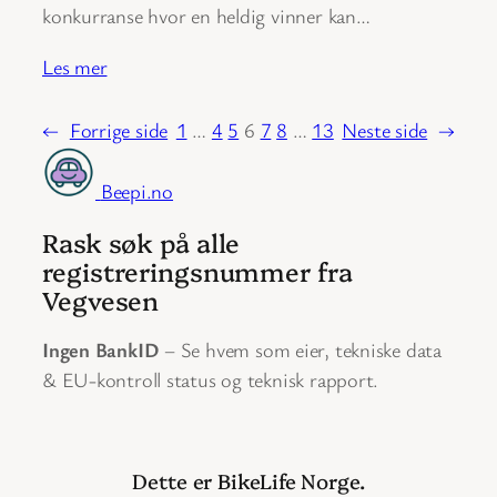
konkurranse hvor en heldig vinner kan…
Les mer
←
Forrige side
1
…
4
5
6
7
8
…
13
Neste side
→
Beepi.no
Rask søk på alle
registreringsnummer fra
Vegvesen
Ingen BankID
– Se hvem som eier, tekniske data
& EU-kontroll status og teknisk rapport.
Dette er BikeLife Norge.