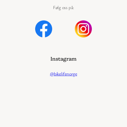
Følg oss på:
Instagram
@bikelifenorge