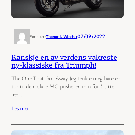
07/09/2022
Forfatter:
Thomas J. Winther
Kanskje en av verdens vakreste
ny-klassiske fra Triumph!
The One That Got Away Jeg tenkte meg bare en
tur til den lokale MC-pusheren min for å titte
litt.…
Les mer