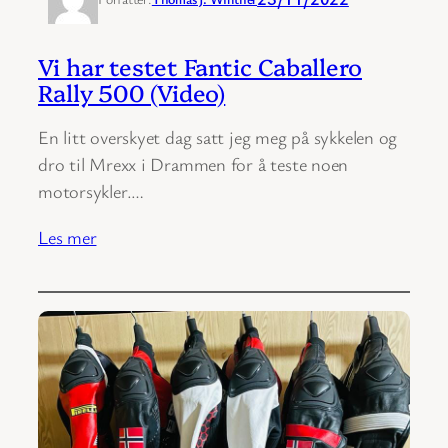
Vi har testet Fantic Caballero
Rally 500 (Video)
En litt overskyet dag satt jeg meg på sykkelen og
dro til Mrexx i Drammen for å teste noen
motorsykler.…
Les mer