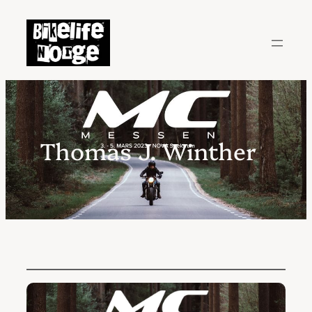
Hopp
til
innhold
Thomas J. Winther