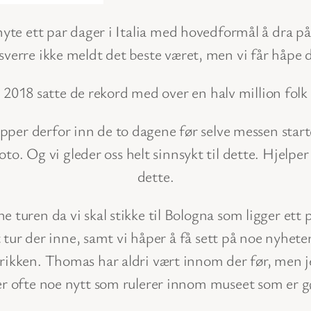
nyte ett par dager i Italia med hovedformål å dra 
verre ikke meldt det beste været, men vi får håpe 
 2018 satte de rekord med over en halv million folk
lipper derfor inn de to dagene før selve messen starter
. Og vi gleder oss helt sinnsykt til dette. Hjelper
dette.
e turen da vi skal stikke til Bologna som ligger ett
 tur der inne, samt vi håper å få sett på noe nyheter
ken. Thomas har aldri vært innom der før, men jeg 
r ofte noe nytt som rulerer innom museet som er gø