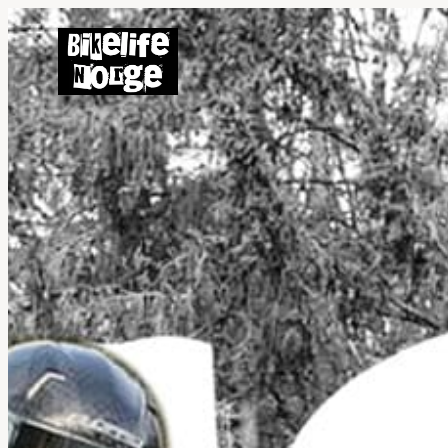
Hopp
til
innhold