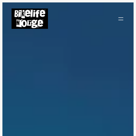
Hopp
til
innhold