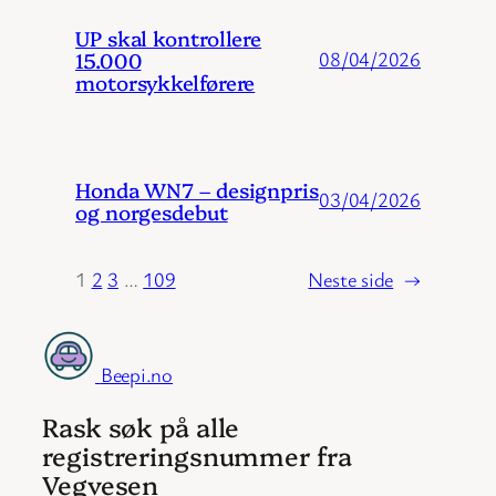
UP skal kontrollere
15.000
08/04/2026
motorsykkelførere
Honda WN7 – designpris
03/04/2026
og norgesdebut
1
2
3
…
109
Neste side
→
Beepi.no
Rask søk på alle
registreringsnummer fra
Vegvesen