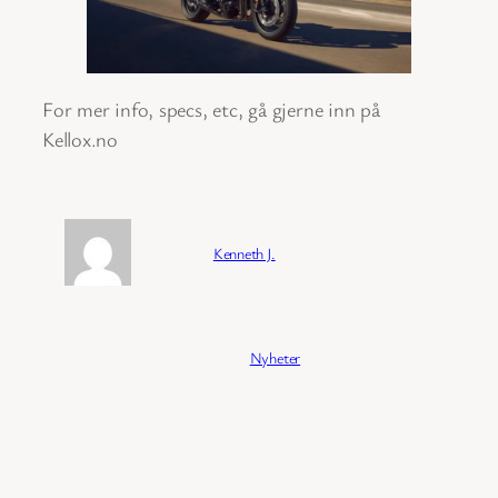
For mer info, specs, etc, gå gjerne inn på
Kellox.no
Forfatter:
Kenneth J.
Publisert:
04/02/2026
Kategori:
Nyheter