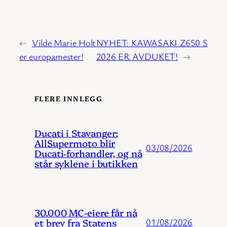
←
Vilde Marie Holt
NYHET: KAWASAKI Z650 S
er europamester!
2026 ER AVDUKET!
→
FLERE INNLEGG
Ducati i Stavanger:
AllSupermoto blir
03/08/2026
Ducati-forhandler, og nå
står syklene i butikken
30.000 MC-eiere får nå
et brev fra Statens
01/08/2026