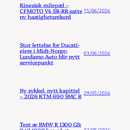
Kinesisk milepæl –
CFMOTO V4 SR-RR satte
15/06/2026
ny hastighetsrekord
Stor lettelse for Ducati-
eiere i Midt-Norge:
03/06/2026
Lundamo Auto blir nytt
servicepunkt
Ny sykkel, nytt kapittel
29/05/2026
– 2026 KTM 690 SMC R
Test av BMW R 1300 GS:
0 til 1000 km på et
12/05/2026