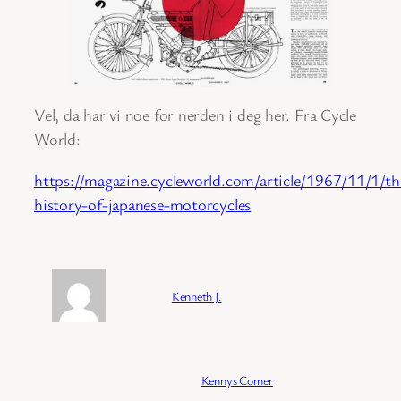
Vel, da har vi noe for nerden i deg her. Fra Cycle
World:
https://magazine.cycleworld.com/article/1967/11/1/th
history-of-japanese-motorcycles
Forfatter:
Kenneth J.
Publisert:
04/02/2026
Kategori:
Kennys Corner