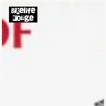
Hopp
til
innhold