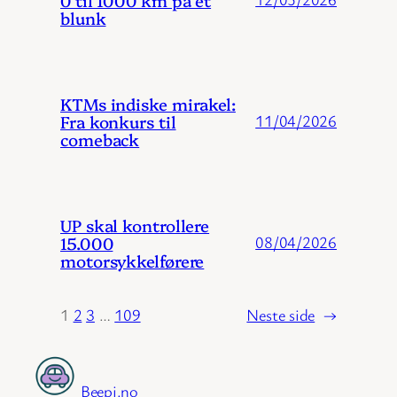
blunk
KTMs indiske mirakel:
Fra konkurs til
11/04/2026
comeback
UP skal kontrollere
15.000
08/04/2026
motorsykkelførere
1
2
3
…
109
Neste side
→
Beepi.no