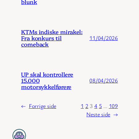
blunk
KTMs indiske mirakel:
Fra konkurs til
11/04/2026
comeback
UP skal kontrollere
15.000
08/04/2026
motorsykkelførere
←
Forrige side
1
2
3
4
5
…
109
Neste side
→