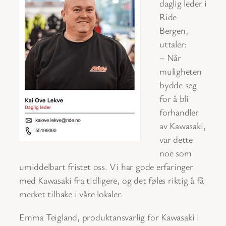
daglig leder i
Ride
Bergen,
uttaler:
– Når
muligheten
bydde seg
for å bli
forhandler
av Kawasaki,
var dette
noe som
umiddelbart fristet oss. Vi har gode erfaringer
med Kawasaki fra tidligere, og det føles riktig å få
merket tilbake i våre lokaler.
Emma Teigland, produktansvarlig for Kawasaki i