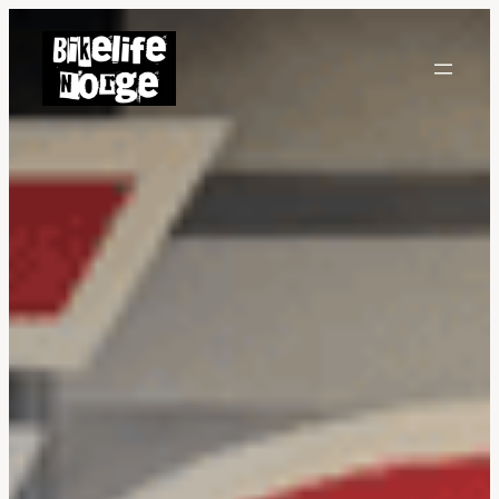
Hopp
til
innhold