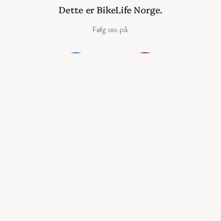
Dette er BikeLife Norge.
Følg oss på:
Instagram
@bikelifenorge