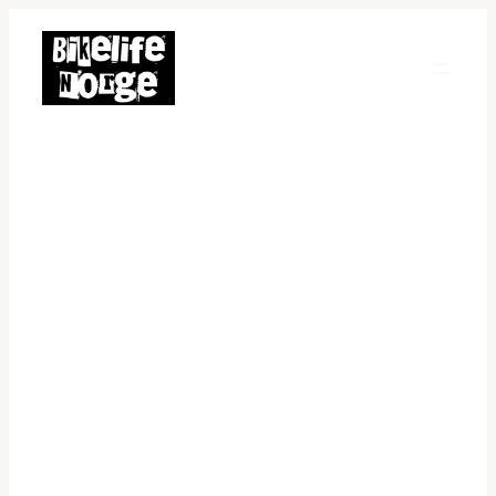
Hopp
til
innhold