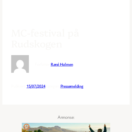
MC-festival på
Rudskogen
Forfatter:
René Holmen
Publisert:
15/07/2024
Kategori:
Pressemelding