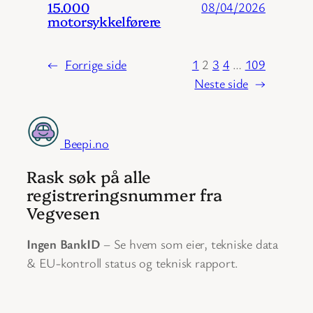
15.000
08/04/2026
motorsykkelførere
←
Forrige side
1
2
3
4
…
109
Neste side
→
Beepi.no
Rask søk på alle
registreringsnummer fra
Vegvesen
Ingen BankID
– Se hvem som eier, tekniske data
& EU-kontroll status og teknisk rapport.