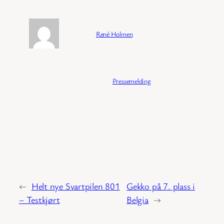
Forfatter:
René Holmen
Publisert:
04/02/2026
Kategori:
Pressemelding
←
Helt nye Svartpilen 801
Gekko på 7. plass i
– Testkjørt
Belgia
→