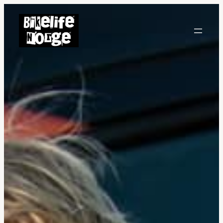
Hopp
til
innhold