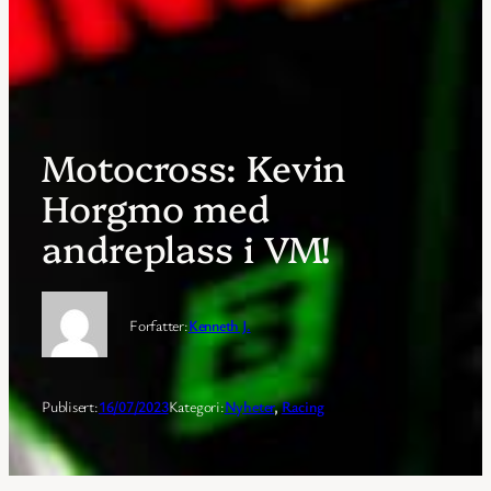
Motocross: Kevin
Horgmo med
andreplass i VM!
Forfatter:
Kenneth J.
Publisert:
16/07/2023
Kategori:
Nyheter
, 
Racing