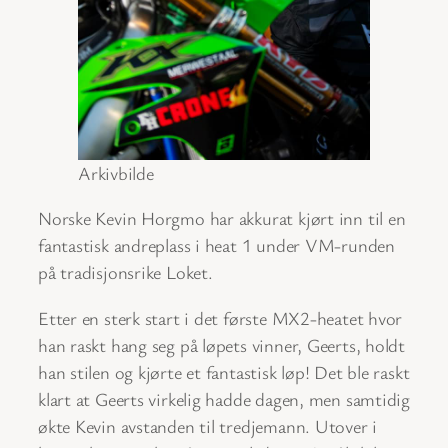
Arkivbilde
Norske Kevin Horgmo har akkurat kjørt inn til en
fantastisk andreplass i heat 1 under VM-runden
på tradisjonsrike Loket.
Etter en sterk start i det første MX2-heatet hvor
han raskt hang seg på løpets vinner, Geerts, holdt
han stilen og kjørte et fantastisk løp! Det ble raskt
klart at Geerts virkelig hadde dagen, men samtidig
økte Kevin avstanden til tredjemann. Utover i