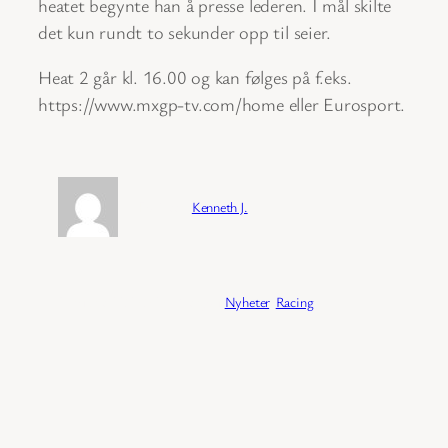
heatet begynte han å presse lederen. I mål skilte
det kun rundt to sekunder opp til seier.
Heat 2 går kl. 16.00 og kan følges på f.eks.
https://www.mxgp-tv.com/home eller Eurosport.
Forfatter:
Kenneth J.
Publisert:
04/02/2026
Kategori:
Nyheter
, 
Racing