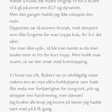
Mener å huske det måtte inngrep til for å få den
til å gå på annet enn ELF og dynamitt.
Men den gangen hadde jeg ikke «sluppet den
ned».
Oppsettet var så enormt brutalt, med dempere
som ikke fungerte før man toppa kula, for å si det
sånn.
Var man ikke «på», så ble man kastet av da man
landet etter et litt for kort hopp. Men holdt man
stumt, så var den smør med kremtopping.
Vi koste oss vilt, Robert var jo selvfølgelig reiser
raskere enn en mye eldre hobbykjører som hade
fått enda mer forkjærlighet for tungrock, pils og
skrepper enn hardtrening, men dævven!
Jeg brukte alle knep jeg kunne på banen jeg hadde
vært med på å få igang.