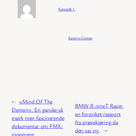
Forfatter:
Kenneth J.
Publisert:
04/02/2026
Kategori:
Kennys Corner
←
«Mind Of The
BMW R nineT Racer,
Demon». En ganske så
en forsinket rapport
mørk men fascinerende
fra prøvekjøring da
dokumentar om FMX-
den var ny.
→
pionerene