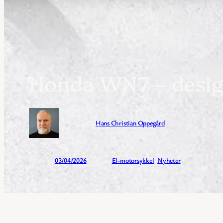
Honda WN7 – desig
Forfatter:
Hans Christian Oppegård
Publisert:
03/04/2026
Kategori:
El-motorsykkel
, 
Nyheter