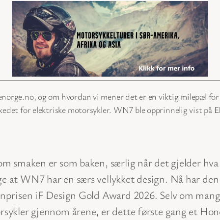
enorge.no, og om hvordan vi mener det er en viktig milepæl for
rkedet for elektriske motorsykler. WN7 ble opprinnelig vist 
om smaken er som baken, særlig når det gjelder hv
e at WN7 har en særs vellykket design. Nå har de
gnprisen iF Design Gold Award 2026. Selv om man
sykler gjennom årene, er dette første gang et Hon