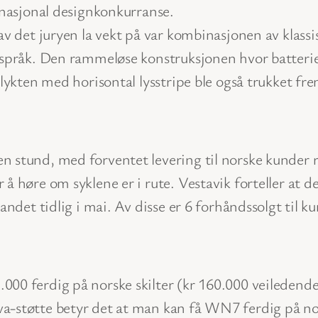
nasjonal designkonkurranse.
v det juryen la vekt på var kombinasjonen av klass
pråk. Den rammeløse konstruksjonen hvor batteriet
lykten med horisontal lysstripe ble også trukket fre
n stund, med forventet levering til norske kunder
å høre om syklene er i rute. Vestavik forteller at de
andet tidlig i mai. Av disse er 6 forhåndssolgt til k
00 ferdig på norske skilter (kr 160.000 veiledende
-støtte betyr det at man kan få WN7 ferdig på norsk