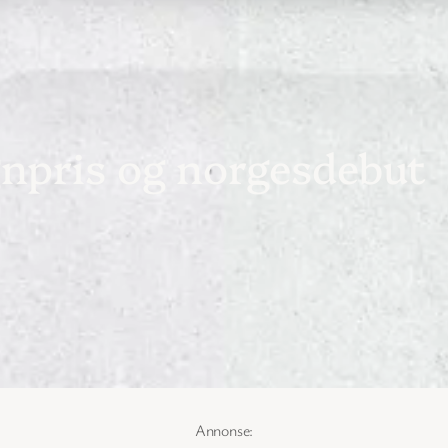
npris og norgesdebut