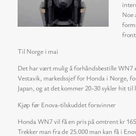
inter
Noe a
forms
front
Til Norge i mai
Det har vært mulig å forhåndsbestille WN7 e
Vestavik, markedssjef for Honda i Norge, for 
Japan, og at det kommer 20-30 sykler hit til l
Kjøp før Enova-tilskuddet forsvinner
Honda WN7 vil få en pris på omtrent kr 165.0
Trekker man fra de 25.000 man kan få i Enova