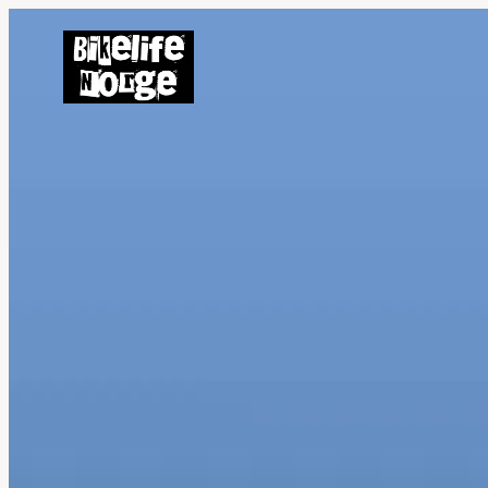
Hopp
til
innhold