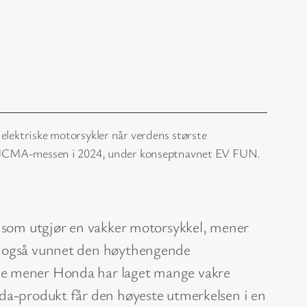
 elektriske motorsykler når verdens største
på EICMA-messen i 2024, under konseptnavnet EV FUN.
a som utgjør en vakker motorsykkel, mener
n også vunnet den høythengende
ge mener Honda har laget mange vakre
da-produkt får den høyeste utmerkelsen i en