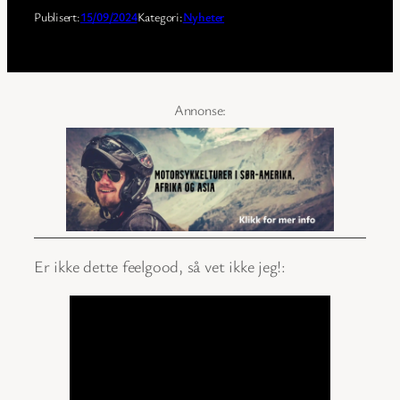
Publisert:
15/09/2024
Kategori:
Nyheter
Er ikke dette feelgood, så vet ikke jeg!: