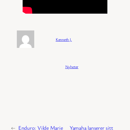
Forfatter:
Kenneth J.
Publisert:
04/02/2026
Kategori:
Nyheter
←
Enduro: Vilde Marie
Yamaha lanserer sitt