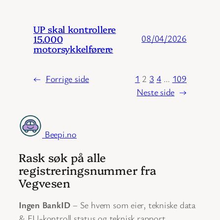
UP skal kontrollere
15.000
08/04/2026
motorsykkelførere
←
Forrige side
1
2
3
4
…
109
Neste side
→
Beepi.no
Rask søk på alle
registreringsnummer fra
Vegvesen
Ingen BankID
– Se hvem som eier, tekniske data
& EU-kontroll status og teknisk rapport.