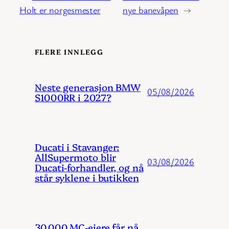
Holt er norgesmester
nye banevåpen
→
FLERE INNLEGG
Neste generasjon BMW
05/08/2026
S1000RR i 2027?
Ducati i Stavanger:
AllSupermoto blir
03/08/2026
Ducati-forhandler, og nå
står syklene i butikken
30.000 MC-eiere får nå