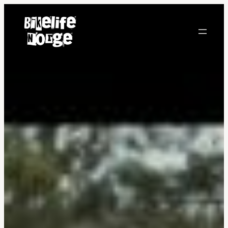
Hopp
til
innhold