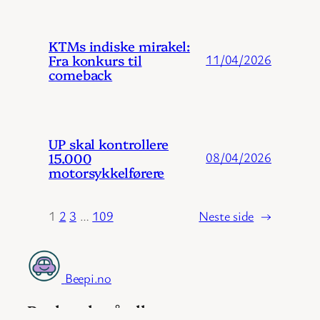
KTMs indiske mirakel:
Fra konkurs til
11/04/2026
comeback
UP skal kontrollere
15.000
08/04/2026
motorsykkelførere
1
2
3
…
109
Neste side
→
Beepi.no
Rask søk på alle