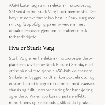
AGM kaster seg nå inn i elektrisk motocross og
SM ved å ta inn Stark Varg i sortimentet sitt. Det
betyr at norske førere kan bestille Stark Varg med
skilt og få oppfølging på en av verdens mest
omtalte el‑crosser gjennom en etablert norsk
forhandlerkjede.
Hva er Stark Varg
Stark Varg er en helelektrisk motocross/enduro-
plattform utviklet av Stark Future i Spania, med
ytelse på nivå tradisjonelle 450-kubikks crossere.
Sykkelen er bygget rundt en kompakt elmotor og
et stort batteri integrert i rammen, med avansert
chassis og fullt justerbar fjæring for banekjøring
og enduro. Via en app kan du justere effekt,
motorbrems og kjøremodus, slik at du i praksis