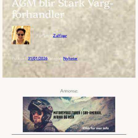
AGM blir Stark Varg-
forhandler
Forfatter:
Zulfiqar
Publisert:
31/01/2026
Kategori:
Nyheter