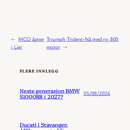
←
MCO åpner
Triumph Trident-Nå med ny 800
i Lier
motor
→
FLERE INNLEGG
Neste generasjon BMW
05/08/2026
S1000RR i 2027?
Ducati i Stavanger: