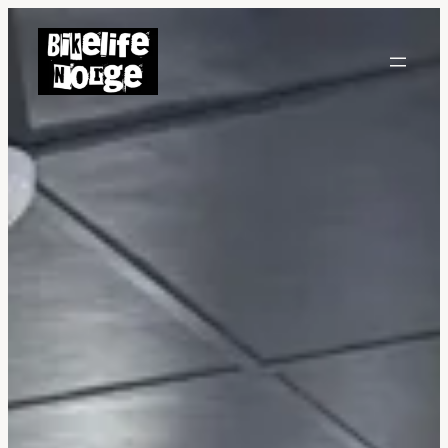
Hopp
til
innhold