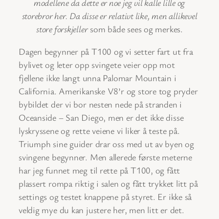
modellene da dette er noe jeg vil kalle lille og
storebror her. Da disse er relativt like, men allikevel
store forskjeller
som både sees og merkes.
Dagen begynner på T100 og vi setter fart ut fra
bylivet og leter opp svingete veier opp mot
fjellene ikke langt unna Palomar Mountain i
California. Amerikanske V8’r og store tog pryder
bybildet der vi bor nesten nede på stranden i
Oceanside – San Diego, men er det ikke disse
lyskryssene og rette veiene vi liker å teste på.
Triumph sine guider drar oss med ut av byen og
svingene begynner. Men allerede første meterne
har jeg funnet meg til rette på T100, og fått
plassert rompa riktig i salen og fått trykket litt på
settings og testet knappene på styret. Er ikke så
veldig mye du kan justere her, men litt er det.