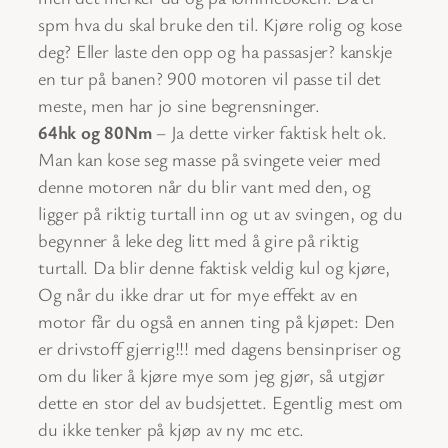
spm hva du skal bruke den til. Kjøre rolig og kose
deg? Eller laste den opp og ha passasjer? kanskje
en tur på banen? 900 motoren vil passe til det
meste, men har jo sine begrensninger.
64hk og 80Nm
– Ja dette virker faktisk helt ok.
Man kan kose seg masse på svingete veier med
denne motoren når du blir vant med den, og
ligger på riktig turtall inn og ut av svingen, og du
begynner å leke deg litt med å gire på riktig
turtall. Da blir denne faktisk veldig kul og kjøre,
Og når du ikke drar ut for mye effekt av en
motor får du også en annen ting på kjøpet: Den
er drivstoff gjerrig!!! med dagens bensinpriser og
om du liker å kjøre mye som jeg gjør, så utgjør
dette en stor del av budsjettet. Egentlig mest om
du ikke tenker på kjøp av ny mc etc.