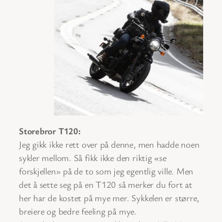
Storebror T120:
Jeg gikk ikke rett over på denne, men hadde noen
sykler mellom. Så fikk ikke den riktig «se
forskjellen» på de to som jeg egentlig ville. Men
det å sette seg på en T120 så merker du fort at
her har de kostet på mye mer. Sykkelen er større,
breiere og bedre feeling på mye.