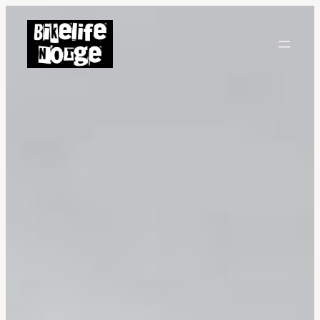
Hopp
til
innhold