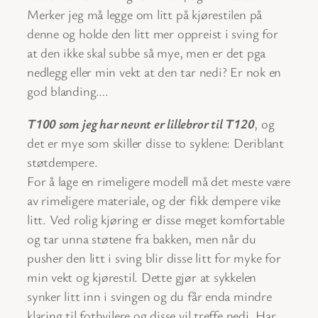
Merker jeg må legge om litt på kjørestilen på
denne og holde den litt mer oppreist i sving for
at den ikke skal subbe så mye, men er det pga
nedlegg eller min vekt at den tar nedi? Er nok en
god blanding….
T100 som jeg har nevnt er lillebror til T120
, og
det er mye som skiller disse to syklene: Deriblant
støtdempere.
For å lage en rimeligere modell må det meste være
av rimeligere materiale, og der fikk dempere vike
litt. Ved rolig kjøring er disse meget komfortable
og tar unna støtene fra bakken, men når du
pusher den litt i sving blir disse litt for myke for
min vekt og kjørestil. Dette gjør at sykkelen
synker litt inn i svingen og du får enda mindre
klaring til fothvilere og disse vil treffe nedi. Har