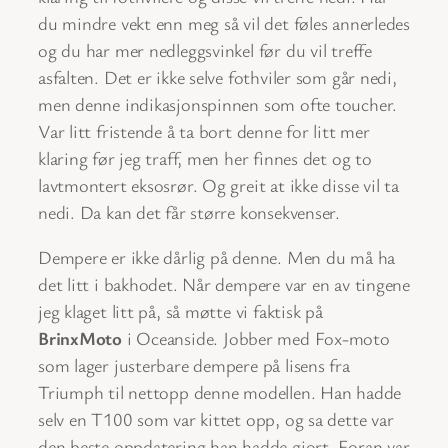
du mindre vekt enn meg så vil det føles annerledes
og du har mer nedleggsvinkel før du vil treffe
asfalten. Det er ikke selve fothviler som går nedi,
men denne indikasjonspinnen som ofte toucher.
Var litt fristende å ta bort denne for litt mer
klaring før jeg traff, men her finnes det og to
lavtmontert eksosrør. Og greit at ikke disse vil ta
nedi. Da kan det får større konsekvenser.
Dempere er ikke dårlig på denne. Men du må ha
det litt i bakhodet. Når dempere var en av tingene
jeg klaget litt på, så møtte vi faktisk på
BrinxMoto
i Oceanside. Jobber med Fox-moto
som lager justerbare dempere på lisens fra
Triumph til nettopp denne modellen. Han hadde
selv en T100 som var kittet opp, og sa dette var
den beste oppdatering han hadde gjort. Foran var