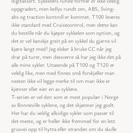
digitalisert. Sykkelens runde former er ikke veldig
oppgradert, men ledlys rundt om, ABS, Sving-
abs og traction kontroll er kommet. T100 leveres
ikke standard med Cruisecontrol, men dette kan
du bestille når du kjøper sykkelen som option, og
det er vel kanskje greit på en sykkel du gjerne vil
kjøre langt med? Jeg elsker å bruke CC når jeg
drar på turer, men dessverre så har jeg ikke det på
alle mine sykler. Utseende på T100 og T120 er
veldig like, men med finnes små forskjeller man
nesten ikke vil legge merke til om man ikke er
kjenner eller eier en av syklene.
T-serien er vel den som er mest populær i Norge
av Bonneville syklene, og det skjønner jeg godt.
Her har du veldig allsidige sykler som passer til
det meste, og er heller ikke fremmed for en lett
grusvei opp til hytta eller stranden om du skulle