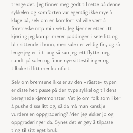
trenge det. Jeg finner meg godt til rette på denne
sykkelen og komforten var egentlig ikke mye å
klage på, selv om en komfort sal ville vært å
foretrekke mtp min vekt. Jeg kjenner etter litt
kjøring jeg komprimerer paddingen i sete litt og
blir sittende i bunn, men salen er veldig fin, og så
lenge jeg er litt lang så kan jeg lett flytte meg
rundt på salen og finne nye sittestillinger og
tilbake til litt mer komfort.
Selv om bremsene ikke er av den «råeste» typen
er disse helt passe på den type sykkel og til dens
beregnede kjøremønster. Vet jo om folk som liker
å pushe disse litt og, så da må man kanskje
vurdere en oppgradering? Men jeg elsker jo og
oppgraderinger da. Synes det er gøy å tilpasse
ting til sitt eget bruk.