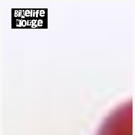
Hopp
til
innhold