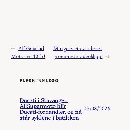
←
Alf Graarud
Muligens et av tidenes
Motor er 40 år!
grommeste videoklipp!
→
FLERE INNLEGG
Ducati i Stavanger:
AllSupermoto blir
03/08/2026
Ducati-forhandler, og nå
står syklene i butikken