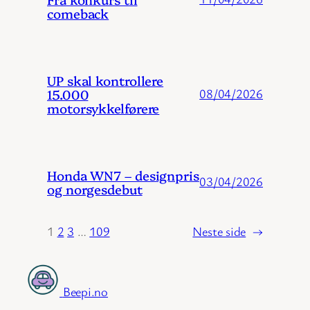
comeback
UP skal kontrollere
15.000
08/04/2026
motorsykkelførere
Honda WN7 – designpris
03/04/2026
og norgesdebut
1
2
3
…
109
Neste side
→
Beepi.no