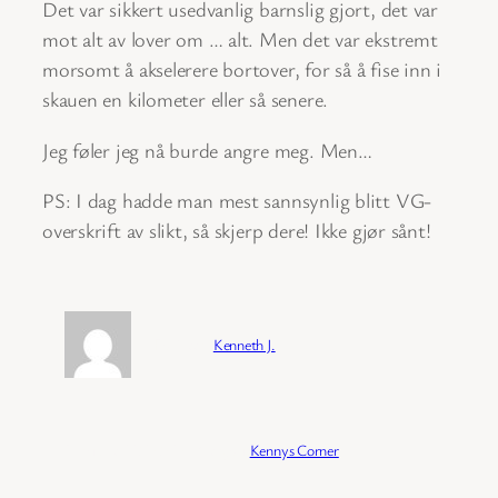
Det var sikkert usedvanlig barnslig gjort, det var
mot alt av lover om … alt. Men det var ekstremt
morsomt å akselerere bortover, for så å fise inn i
skauen en kilometer eller så senere.
Jeg føler jeg nå burde angre meg. Men…
PS: I dag hadde man mest sannsynlig blitt VG-
overskrift av slikt, så skjerp dere! Ikke gjør sånt!
Forfatter:
Kenneth J.
Publisert:
04/02/2026
Kategori:
Kennys Corner