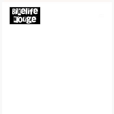
Hopp
til
innhold