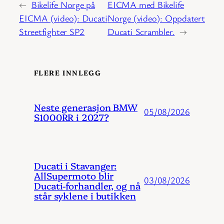
←
Bikelife Norge på
EICMA med Bikelife
EICMA (video): Ducati
Norge (video): Oppdatert
Streetfighter SP2
Ducati Scrambler.
→
FLERE INNLEGG
Neste generasjon BMW
05/08/2026
S1000RR i 2027?
Ducati i Stavanger:
AllSupermoto blir
03/08/2026
Ducati-forhandler, og nå
står syklene i butikken