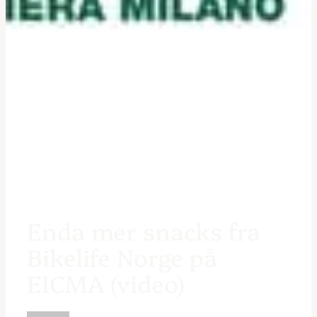
Enda mer snacks fra
Bikelife Norge på
EICMA (video)