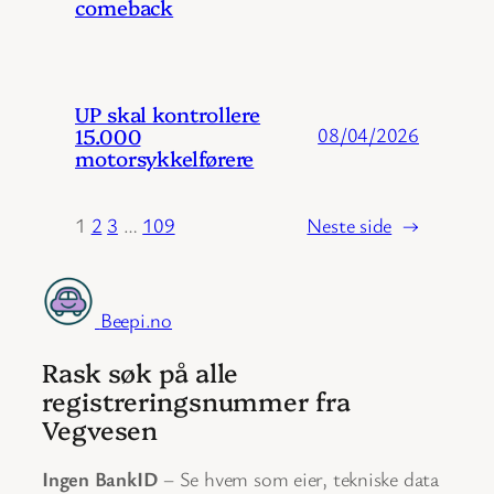
comeback
UP skal kontrollere
15.000
08/04/2026
motorsykkelførere
1
2
3
…
109
Neste side
→
Beepi.no
Rask søk på alle
registreringsnummer fra
Vegvesen
Ingen BankID
– Se hvem som eier, tekniske data