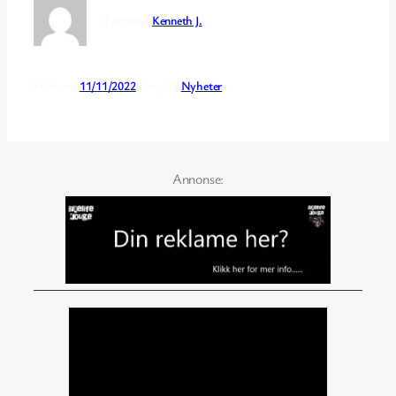
Forfatter:
Kenneth J.
Publisert:
11/11/2022
Kategori:
Nyheter