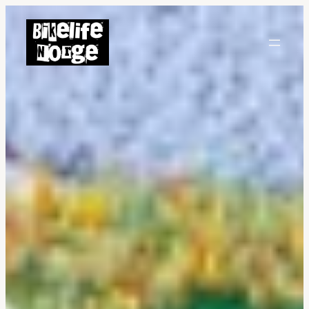
Hopp
til
innhold