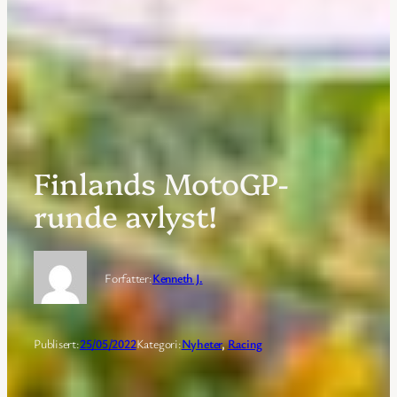
Finlands MotoGP-
runde avlyst!
Forfatter:
Kenneth J.
Publisert:
25/05/2022
Kategori:
Nyheter
, 
Racing