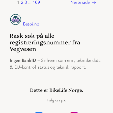
1
2
3
…
109
Neste side
→
Beepi.no
Rask søk på alle
registreringsnummer fra
Vegvesen
Ingen BankID
– Se hvem som eier, tekniske data
& EU-kontroll status og teknisk rapport.
Dette er BikeLife Norge.
Følg oss på: