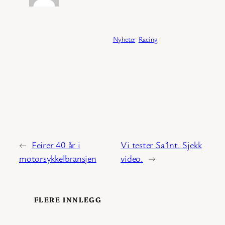
Publisert:
04/02/2026
Kategori:
Nyheter
, 
Racing
←
Feirer 40 år i
Vi tester Sa1nt. Sjekk
motorsykkelbransjen
video.
→
FLERE INNLEGG