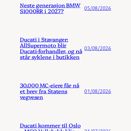
Neste generasjon BMW
05/08/2026
S1000RR i 2027?
Ducati i Stavanger:
AllSupermoto blir
03/08/2026
Ducati-forhandler, og nå
står syklene i butikken
30.000 MC-eiere får nå
et brev fra Statens
01/08/2026
vegvesen
Ducati kommer til Oslo
31/07/2026