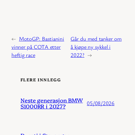
←
MotoGP: Bastianini
Går du med tanker om
vinner på COTA etter
å kjøpe ny sykkel i
heftig race
2022?
→
FLERE INNLEGG
Neste generasjon BMW
05/08/2026
S1000RR i 2027?