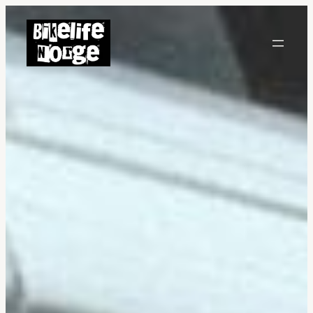
Hopp
til
innhold