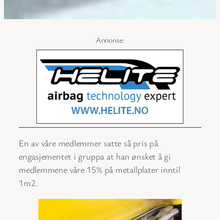
En av våre medlemmer satte så pris på
engasjementet i gruppa at han ønsket å gi
medlemmene våre 15% på metallplater inntil
1m2.