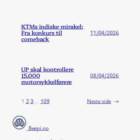
KTMs indiske mirakel:
Fra konkurs til
11/04/2026
comeback
UP skal kontrollere
15.000
08/04/2026
motorsykkelførere
1
2
3
…
109
Neste side
→
Beepi.no