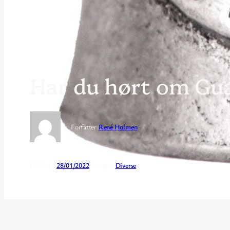
Har du hørt om Gua
Forfatter:
René Holmen
Publisert:
28/01/2022
Kategori:
Diverse