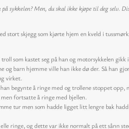
 på sykkelen? Men, du skal ikke kjøpe til deg selv. D
d stort skjegg som kjørte hjem en kveld i tussmørk
troll som kastet seg på han og motorsykkelen gikk 
e og barn hjemme ville han ikke dø der. Så han gjord
g virket.
le han begynte å ringe med og trollene stoppet opp
 men fortsatte å ringe med bjellen.
mme tur men som hadde ligget litt lengre bak hadde 
lle ringe, og dette var ikke normalt på ett sånn ste