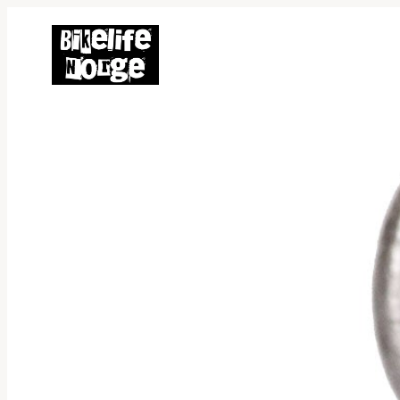
Hopp
til
innhold