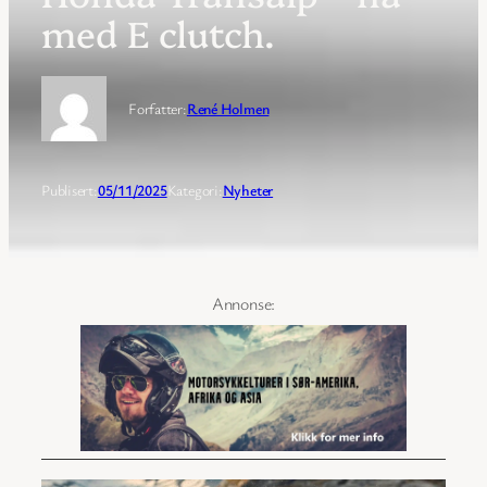
med E clutch.
Forfatter:
René Holmen
Publisert:
05/11/2025
Kategori:
Nyheter