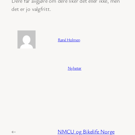
Dere får avgjøre om dere liker det eller ikke, men
det er jo valgfritt.
Forfatter:
René Holmen
Publisert:
04/02/2026
Kategori:
Nyheter
←
NMCU og Bikelife Norge