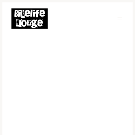
Hopp
til
innhold