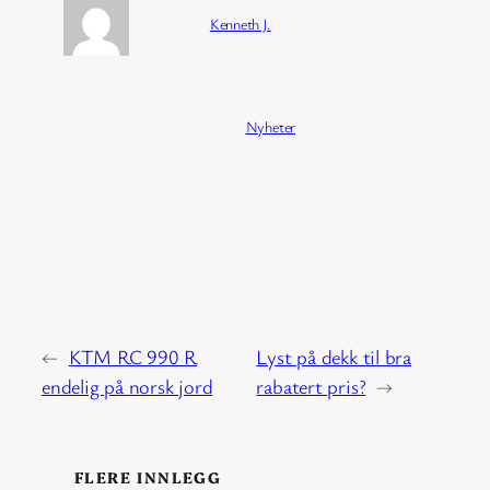
Forfatter:
Kenneth J.
Publisert:
04/02/2026
Kategori:
Nyheter
←
KTM RC 990 R
Lyst på dekk til bra
endelig på norsk jord
rabatert pris?
→
FLERE INNLEGG