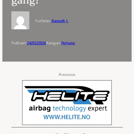
Forfatter:
Kenneth J.
Publisert:
24/02/2026
Kategori:
Nyheter