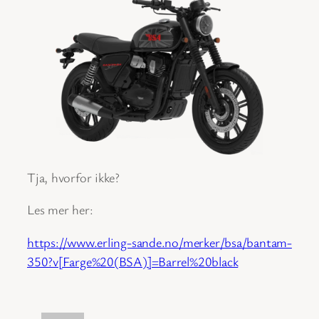
Tja, hvorfor ikke?
Les mer her:
https://www.erling-sande.no/merker/bsa/bantam-
350?v[Farge%20(BSA)]=Barrel%20black