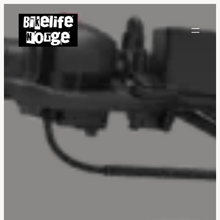
Hopp
til
innhold