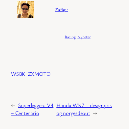
Forfatter:
Zulfiqar
Publisert:
04/02/2026
Kategori:
Racing
, 
Nyheter
WSBK
ZXMOTO
←
Superleggera V4
Honda WN7 – designpris
– Centenario
og norgesdebut
→