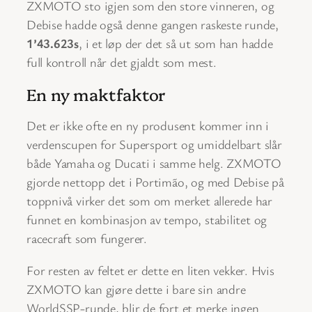
ZXMOTO sto igjen som den store vinneren, og
Debise hadde også denne gangen raskeste runde,
1’43.623s
, i et løp der det så ut som han hadde
full kontroll når det gjaldt som mest.
En ny maktfaktor
Det er ikke ofte en ny produsent kommer inn i
verdenscupen for Supersport og umiddelbart slår
både Yamaha og Ducati i samme helg. ZXMOTO
gjorde nettopp det i Portimão, og med Debise på
toppnivå virker det som om merket allerede har
funnet en kombinasjon av tempo, stabilitet og
racecraft som fungerer.
For resten av feltet er dette en liten vekker. Hvis
ZXMOTO kan gjøre dette i bare sin andre
WorldSSP-runde, blir de fort et merke ingen