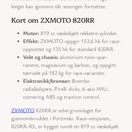
lenger kan ignorere når sesongen fortsetter.
Kort om ZXMOTO 820RR
Motor:
819 cc væskekjølt rekketre-sylinder.
Effekt:
ZXMOTO oppgir 153,6 hk for race-
oppsettet og 135 hk for standard 820RR.
Vekt og chassis:
aluminium twin-spar-
ramme, magnesium og karbon, og oppgitt
tørrvekt på 182 kg for race-varianten.
Elektronikk/bremser:
Brembo
radialkalipere, Pirelli slicks, 6-axis IMU,
cornering ABS og traction control.
ZXMOTO
820RR er selve grunnlaget for
gjennombruddet i Portimão. Race-versjonen,
820RR-RS, er bygget rundt en 819 cc væskekjølt