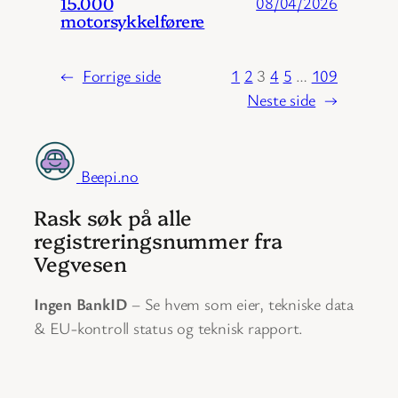
15.000
08/04/2026
motorsykkelførere
←
Forrige side
1
2
3
4
5
…
109
Neste side
→
Beepi.no
Rask søk på alle
registreringsnummer fra
Vegvesen
Ingen BankID
– Se hvem som eier, tekniske data
& EU-kontroll status og teknisk rapport.