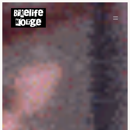
Hopp
til
innhold