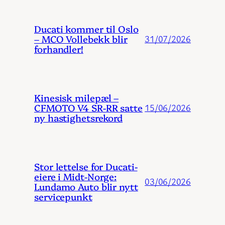
Ducati kommer til Oslo
– MCO Vollebekk blir
31/07/2026
forhandler!
Kinesisk milepæl –
CFMOTO V4 SR-RR satte
15/06/2026
ny hastighetsrekord
Stor lettelse for Ducati-
eiere i Midt-Norge:
03/06/2026
Lundamo Auto blir nytt
servicepunkt