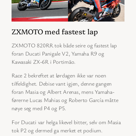
ZXMOTO med fastest lap
ZXMOTO 820RR tok både seire og fastest lap
foran Ducati Panigale V2, Yamaha R9 og
Kawasaki ZX-6R i Portimão.
Race 2 bekreftet at lørdagen ikke var noen
tilfeldighet. Debise vant igjen, denne gangen
foran Masia og Albert Arenas, mens Yamaha-
førerne Lucas Mahias og Roberto García måtte
nøye seg med P4 og P5.
For Ducati var helga likevel bitter, selv om Masia
tok P2 og dermed ga merket et podium.