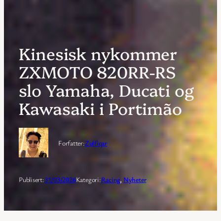
Kinesisk nykommer
ZXMOTO 820RR-RS
slo Yamaha, Ducati og
Kawasaki i Portimão
Forfatter:
Zulfiqar
Publisert:
31/03/2026
Kategori:
Racing
, 
Nyheter