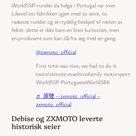
WorldSSP-runder da helga i Portugal var over.
Likevel sto fabrikken igjen med to seire, to
raskeste runder og en tydelig beskjed til resten av
feltet: dette er ikke bare en liten kuriositet, men
en produsent som kan slå fra seg med en gang.
@zxmoto_official
First time was nice, we had to do it
twice!zxmoto evanbrosfamily motorsport
WorldSSP PortugueseWorldSBK
♬ 原聲 – zxmoto_official –
zxmoto_official
Debise og ZXMOTO leverte
historisk seier