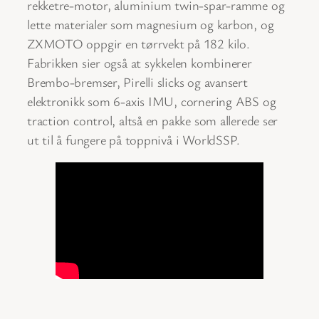
rekketre-motor, aluminium twin-spar-ramme og
lette materialer som magnesium og karbon, og
ZXMOTO oppgir en tørrvekt på 182 kilo.
Fabrikken sier også at sykkelen kombinerer
Brembo-bremser, Pirelli slicks og avansert
elektronikk som 6-axis IMU, cornering ABS og
traction control, altså en pakke som allerede ser
ut til å fungere på toppnivå i WorldSSP.