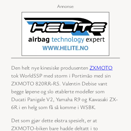
Den helt nye kinesiske produsenten
ZXMOTO
tok WorldSSP med storm i Portimão med sin
ZXMOTO 820RR-RS. Valentin Debise vant
begge løpene og slo etablerte modeller som
Ducati Panigale V2, Yamaha R9 og Kawasaki ZX-
6R i en helg som få så komme i WSBK.
Det som gjør dette ekstra spesielt, er at
ZXMOTO-biken bare hadde deltatt i to