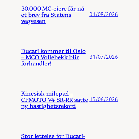
30.000 MC-eiere får nå
et brev fra Statens
01/08/2026
vegvesen
Ducati kommer til Oslo
– MCO Vollebekk blir
31/07/2026
forhandler!
Kinesisk milepæl –
CFMOTO V4 SR-RR satte
15/06/2026
ny hastighetsrekord
Stor lettelse for Ducati-