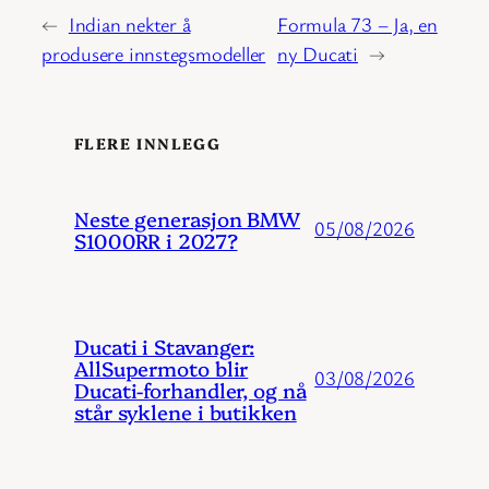
←
Indian nekter å
Formula 73 – Ja, en
produsere innstegsmodeller
ny Ducati
→
FLERE INNLEGG
Neste generasjon BMW
05/08/2026
S1000RR i 2027?
Ducati i Stavanger:
AllSupermoto blir
03/08/2026
Ducati-forhandler, og nå
står syklene i butikken