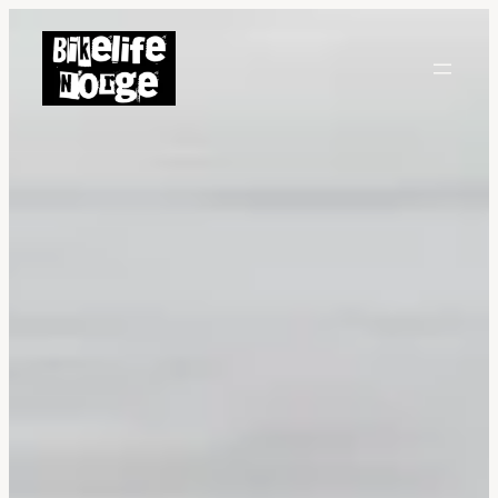
Hopp
til
innhold