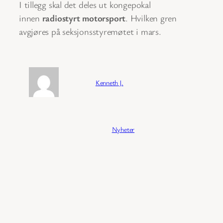
I tillegg skal det deles ut kongepokal
innen
radiostyrt motorsport
. Hvilken gren
avgjøres på seksjonsstyremøtet i mars.
Forfatter:
Kenneth J.
Publisert:
04/02/2026
Kategori:
Nyheter