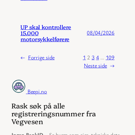
UP skal kontrollere
15.000
08/04/2026
motorsykkelførere
←
Forrige side
1
2
3
4
…
109
Neste side
→
Beepi.no
Rask søk på alle
registreringsnummer fra
Vegvesen
Ingen BankID
– Se hvem som eier, tekniske data