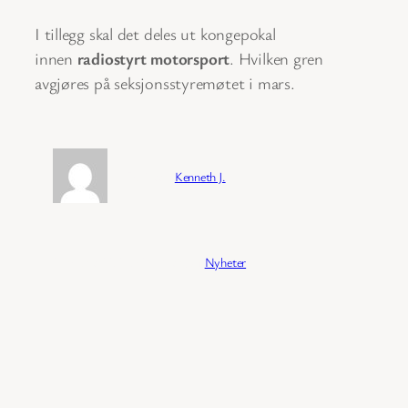
I tillegg skal det deles ut kongepokal
innen
radiostyrt motorsport
. Hvilken gren
avgjøres på seksjonsstyremøtet i mars.
Forfatter:
Kenneth J.
Publisert:
04/02/2026
Kategori:
Nyheter