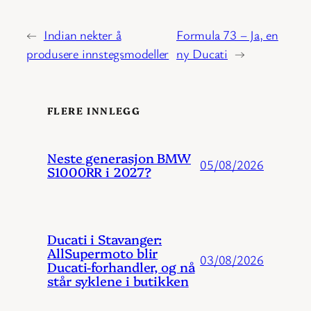
←
Indian nekter å
Formula 73 – Ja, en
produsere innstegsmodeller
ny Ducati
→
FLERE INNLEGG
Neste generasjon BMW
05/08/2026
S1000RR i 2027?
Ducati i Stavanger:
AllSupermoto blir
03/08/2026
Ducati-forhandler, og nå
står syklene i butikken