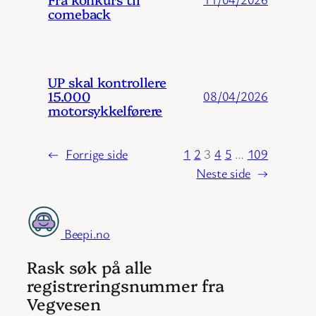
comeback
UP skal kontrollere
15.000
08/04/2026
motorsykkelførere
←
Forrige side
1
2
3
4
5
…
109
Neste side
→
Beepi.no
Rask søk på alle
registreringsnummer fra
Vegvesen