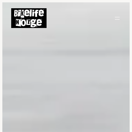
Hopp
til
innhold