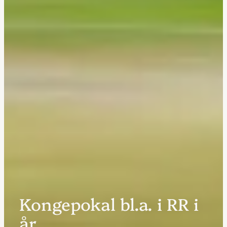
Kongepokal bl.a. i RR i
år