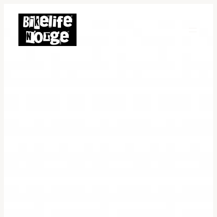
Hopp
til
innhold