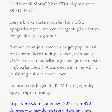
Med hint til MotoGP har KTM nå presentert
890 Duke GP.
Denne kritikerroste modellen har nå fått
oppgraderinger .. men er det egentlig kun litt ny
design på farger og sånn?
R-modellen er jo allerede en meget populær sak
for banesmiskere rundt på kloden, men kanskje
«GP» bakerst i modellbetegnelsen gir noen ekstra
km/t på langsletta? Altså, dekaltrimming VET vi
jo alle at gir så det holder, men…
Les pressemeldingen fra KTM her og gjør deg
opp din egen mening:
https://press.ktm.com/news-2022-ktm-890-
duke-gp—a-new-duke-steps-into-the-ring-?