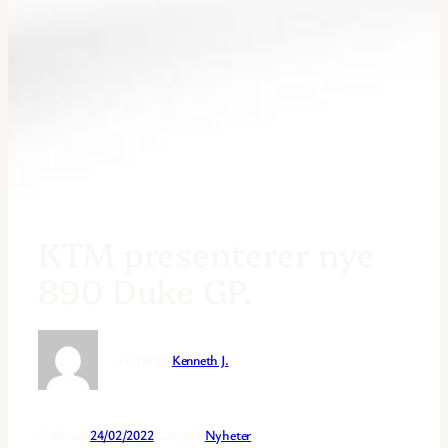
KTM presenterer nye
890 Duke GP.
Forfatter:
Kenneth J.
Publisert:
24/02/2022
Kategori:
Nyheter