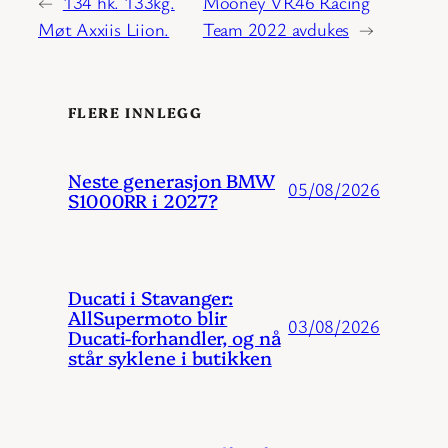
←
134 hk. 133kg.
Mooney VR46 Racing
Møt Axxiis Liion.
Team 2022 avdukes
→
FLERE INNLEGG
Neste generasjon BMW
05/08/2026
S1000RR i 2027?
Ducati i Stavanger:
AllSupermoto blir
03/08/2026
Ducati-forhandler, og nå
står syklene i butikken