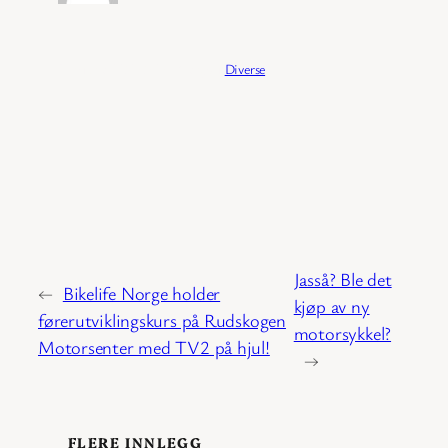
Publisert:
04/02/2026
Kategori:
Diverse
Jasså? Ble det
←
Bikelife Norge holder
kjøp av ny
førerutviklingskurs på Rudskogen
motorsykkel?
Motorsenter med TV2 på hjul!
→
FLERE INNLEGG