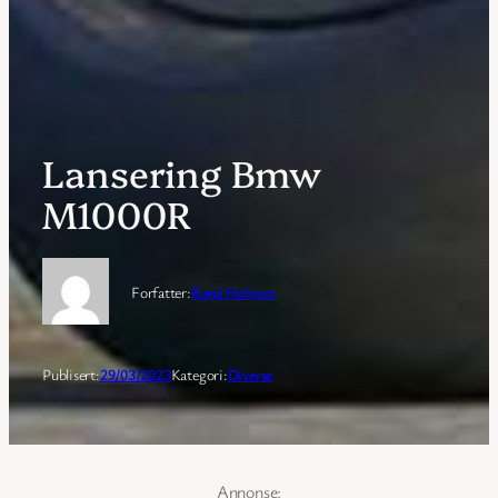
Lansering Bmw
M1000R
Forfatter:
René Holmen
Publisert:
29/03/2023
Kategori:
Diverse