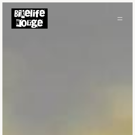
Hopp
til
innhold