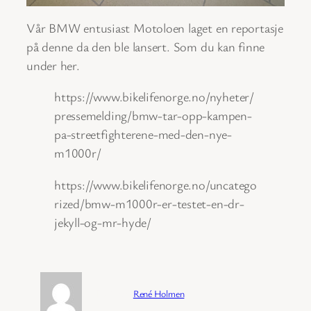
Vår BMW entusiast Motoloen laget en reportasje
på denne da den ble lansert. Som du kan finne
under her.
https://www.bikelifenorge.no/nyheter/
pressemelding/bmw-tar-opp-kampen-
pa-streetfighterene-med-den-nye-
m1000r/
https://www.bikelifenorge.no/uncatego
rized/bmw-m1000r-er-testet-en-dr-
jekyll-og-mr-hyde/
Forfatter:
René Holmen