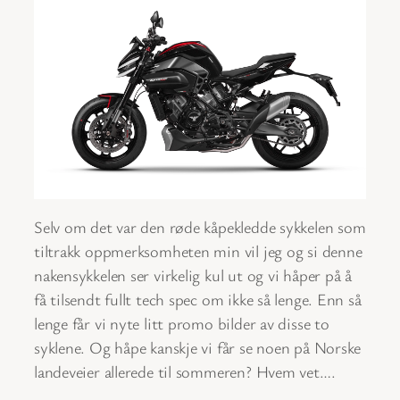
Selv om det var den røde kåpekledde sykkelen som
tiltrakk oppmerksomheten min vil jeg og si denne
nakensykkelen ser virkelig kul ut og vi håper på å
få tilsendt fullt tech spec om ikke så lenge. Enn så
lenge får vi nyte litt promo bilder av disse to
syklene. Og håpe kanskje vi får se noen på Norske
landeveier allerede til sommeren? Hvem vet….