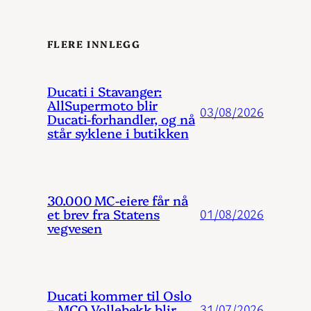
FLERE INNLEGG
Ducati i Stavanger:
AllSupermoto blir
03/08/2026
Ducati-forhandler, og nå
står syklene i butikken
30.000 MC-eiere får nå
et brev fra Statens
01/08/2026
vegvesen
Ducati kommer til Oslo
– MCO Vollebekk blir
31/07/2026