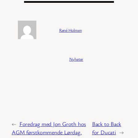
Forfatter:
René Holmen
Publisert:
04/02/2026
Kategori:
Nyheter
←
Foredrag med Jon Groth hos
Back to Back
AGM førstkommende Lørdag.
for Ducati
→