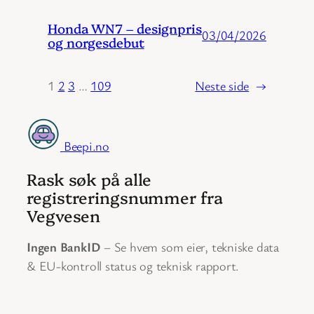
Honda WN7 – designpris
03/04/2026
og norgesdebut
1
2
3
…
109
Neste side
→
Beepi.no
Rask søk på alle
registreringsnummer fra
Vegvesen
Ingen BankID
– Se hvem som eier, tekniske data
& EU-kontroll status og teknisk rapport.