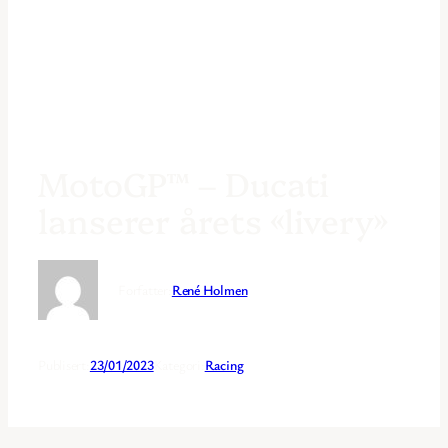
MotoGP™ – Ducati
lanserer årets «livery»
Forfatter:
René Holmen
Publisert:
23/01/2023
Kategori:
Racing