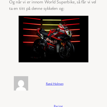
Og når vi er innom World Superbike, så får vi vel
ta en titt på denne sykkelen og:
Forfatter:
René Holmen
Publisert:
04/02/2026
Kategori:
Racing