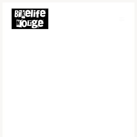
Hopp
til
innhold