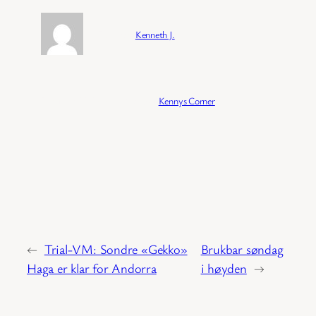
Forfatter:
Kenneth J.
Publisert:
04/02/2026
Kategori:
Kennys Corner
←
Trial-VM: Sondre «Gekko»
Brukbar søndag
Haga er klar for Andorra
i høyden
→