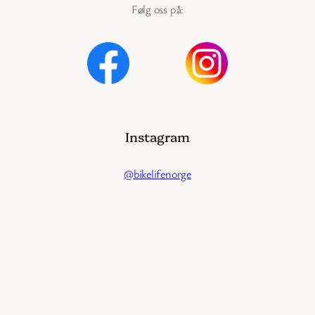
Følg oss på:
Instagram
@bikelifenorge