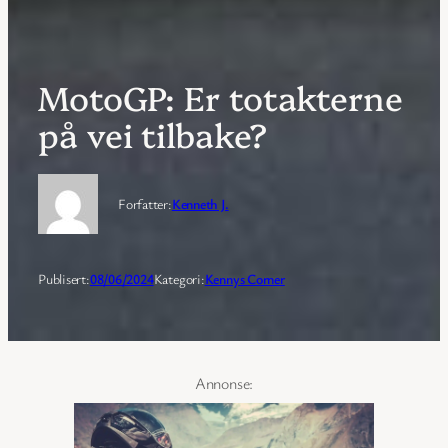
MotoGP: Er totakterne
på vei tilbake?
Forfatter:
Kenneth J.
Publisert:
08/06/2024
Kategori:
Kennys Corner