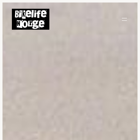
Hopp
til
innhold