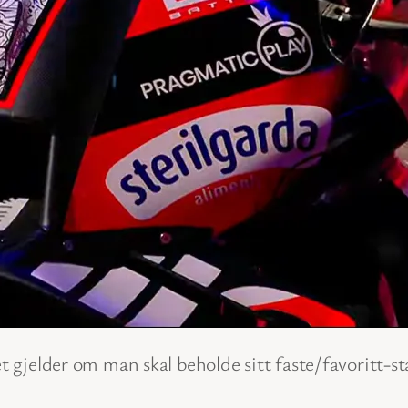
 det gjelder om man skal beholde sitt faste/favorit