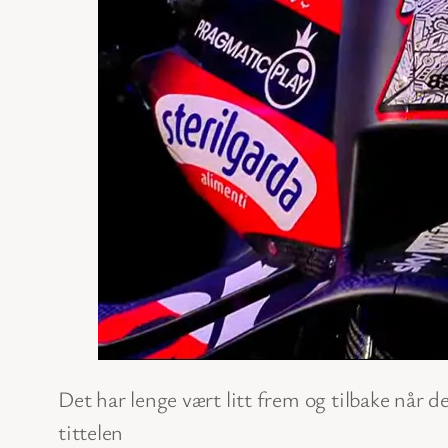
Det har lenge vært litt frem og tilbake når
tittelen