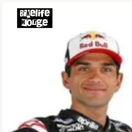
Hopp
til
innhold