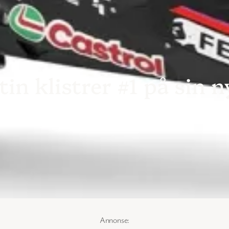
n klistrer #1 på sin n