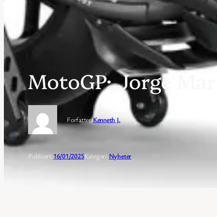
MotoGP: Jorge Marti
Forfatter:
Kenneth J.
Publisert:
16/01/2025
Kategori:
Nyheter