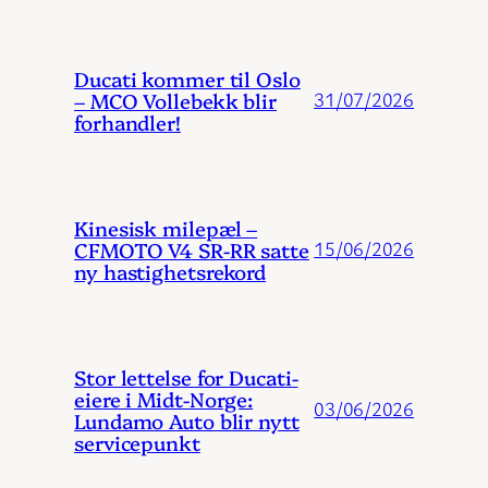
Ducati kommer til Oslo
– MCO Vollebekk blir
31/07/2026
forhandler!
Kinesisk milepæl –
CFMOTO V4 SR-RR satte
15/06/2026
ny hastighetsrekord
Stor lettelse for Ducati-
eiere i Midt-Norge:
03/06/2026
Lundamo Auto blir nytt
servicepunkt