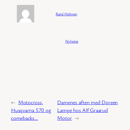
Forfatter:
René Holmen
Publisert:
04/02/2026
Kategori:
Nyheter
←
Motocross,
Damenes aften med Doreen
Husqvarna 570 og
Lampe hos Alf Graarud
comebacks…
Motor
→