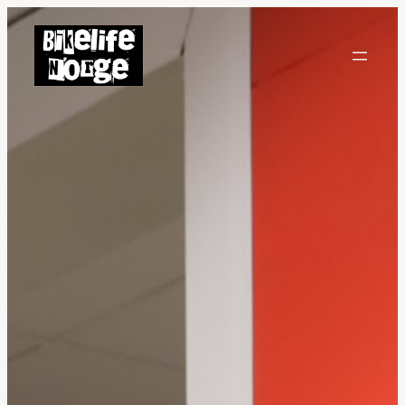
Hopp
til
innhold