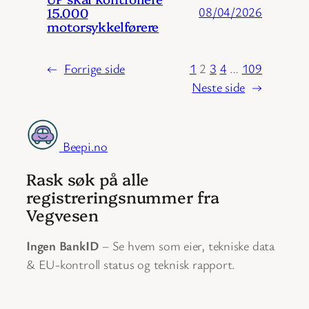
15.000
08/04/2026
motorsykkelførere
←
Forrige side
1
2
3
4
…
109
Neste side
→
Beepi.no
Rask søk på alle
registreringsnummer fra
Vegvesen
Ingen BankID
– Se hvem som eier, tekniske data
& EU-kontroll status og teknisk rapport.