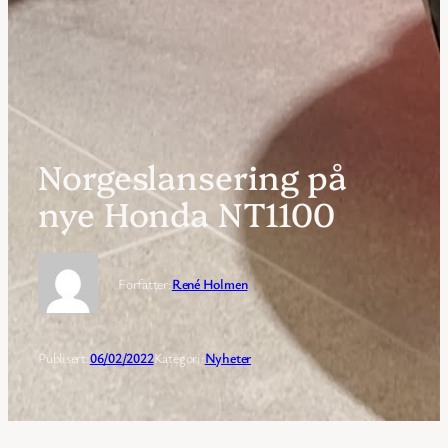
Norgeslansering på
nye Honda NT1100
Forfatter:
René Holmen
Publisert:
06/02/2022
Kategori:
Nyheter