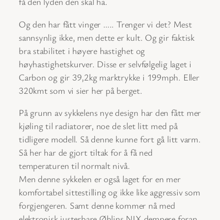
få den lyden den skal ha.
Og den har fått vinger ….. Trenger vi det? Mest
sannsynlig ikke, men dette er kult. Og gir faktisk
bra stabilitet i høyere hastighet og
høyhastighetskurver. Disse er selvfølgelig laget i
Carbon og gir 39,2kg marktrykke i 199mph. Eller
320kmt som vi sier her på berget.
På grunn av sykkelens nye design har den fått mer
kjøling til radiatorer, noe de slet litt med på
tidligere modell. Så denne kunne fort gå litt varm.
Så her har de gjort tiltak for å få ned
temperaturen til normalt nivå.
Men denne sykkelen er også laget for en mer
komfortabel sittestilling og ikke like aggressiv som
forgjengeren. Samt denne kommer nå med
elektronisk justerbare Øhlins NIX dempere foran