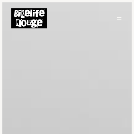
Hopp
til
innhold