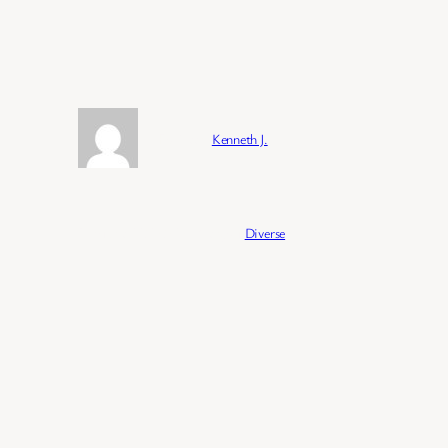
Forfatter:
Kenneth J.
Publisert:
04/02/2026
Kategori:
Diverse