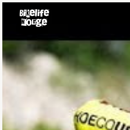
Hopp
til
innhold