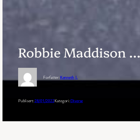
Robbie Maddison … 
Forfatter:
Kenneth J.
Publisert:
28/01/2022
Kategori:
Diverse