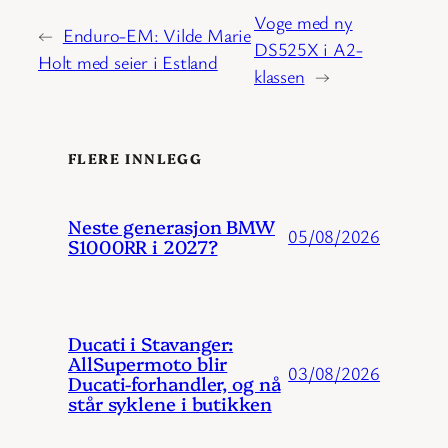
Voge med ny
←
Enduro-EM: Vilde Marie
DS525X i A2-
Holt med seier i Estland
klassen
→
FLERE INNLEGG
Neste generasjon BMW
05/08/2026
S1000RR i 2027?
Ducati i Stavanger:
AllSupermoto blir
03/08/2026
Ducati-forhandler, og nå
står syklene i butikken