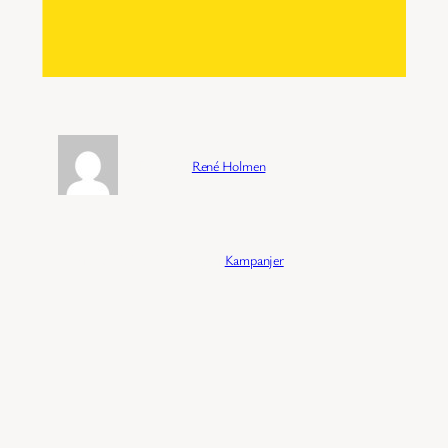
Forfatter:
René Holmen
Publisert:
04/02/2026
Kategori:
Kampanjer