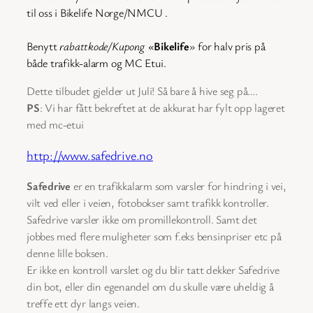
til oss i Bikelife Norge/NMCU .
Benytt
rabattkode/Kupong
«
Bikelife
» for halv pris på
både trafikk-alarm og MC Etui.
Dette tilbudet gjelder ut Juli! Så bare å hive seg på….
PS
: Vi har fått bekreftet at de akkurat har fylt opp lageret
med mc-etui
http://www.safedrive.no
Safedrive
er en trafikkalarm som varsler for hindring i vei,
vilt ved eller i veien, fotobokser samt trafikk kontroller.
Safedrive varsler ikke om promillekontroll. Samt det
jobbes med flere muligheter som f.eks bensinpriser etc på
denne lille boksen.
Er ikke en kontroll varslet og du blir tatt dekker Safedrive
din bot, eller din egenandel om du skulle være uheldig å
treffe ett dyr langs veien.