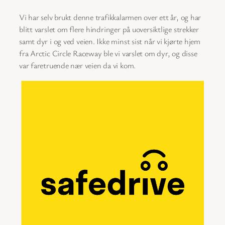
Vi har selv brukt denne trafikkalarmen over ett år, og har
blitt varslet om flere hindringer på uoversiktlige strekker
samt dyr i og ved veien. Ikke minst sist når vi kjørte hjem
fra Arctic Circle Raceway ble vi varslet om dyr, og disse
var faretruende nær veien da vi kom.