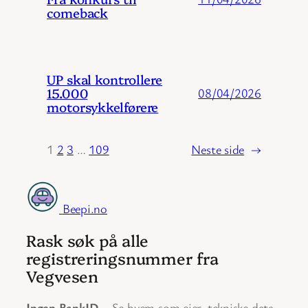
comeback
UP skal kontrollere
15.000
08/04/2026
motorsykkelførere
1
2
3
…
109
Neste side
→
Beepi.no
Rask søk på alle
registreringsnummer fra
Vegvesen
Ingen BankID
– Se hvem som eier, tekniske data