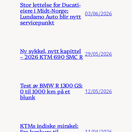
Stor lettelse for Ducati-
eiere i Midt-Norge:
03/06/2026
Lundamo Auto blir nytt
servicepunkt
Ny sykkel, nytt kapittel
29/05/2026
– 2026 KTM 690 SMC R
Test av BMW R 1300 GS:
0 til 1000 km på et
12/05/2026
blunk
KTMs indiske mirakel:
Fra konkurs til
11/04/2026