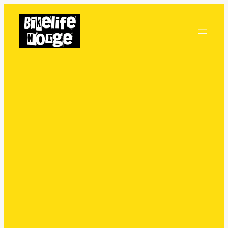
Hopp
til
innhold