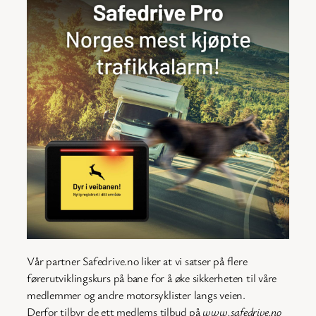
Vår partner Safedrive.no liker at vi satser på flere
førerutviklingskurs på bane for å øke sikkerheten til våre
medlemmer og andre motorsyklister langs veien.
Derfor tilbyr de ett medlems tilbud på
www.safedrive.no