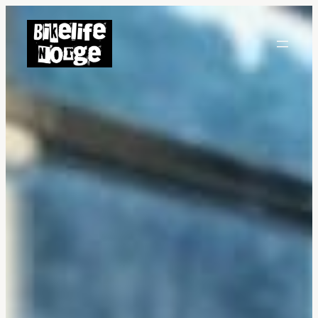
Hopp
til
innhold