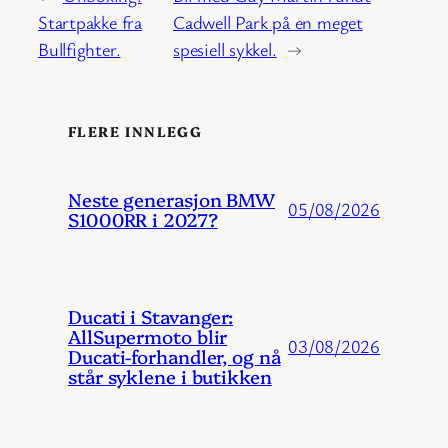
Startpakke fra
Cadwell Park på en meget
Bullfighter.
spesiell sykkel.
→
FLERE INNLEGG
Neste generasjon BMW
05/08/2026
S1000RR i 2027?
Ducati i Stavanger:
AllSupermoto blir
03/08/2026
Ducati-forhandler, og nå
står syklene i butikken