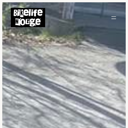
Hopp
til
innhold