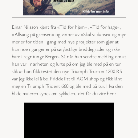
Einar Nilsson kjent fra «Tid for hjem», «Tid for hage»,
«Allsang på grensen» og vinner av «Skal vi danse» og mye
mer er for tiden i gang med nye prosjekter som gjør at
han noen ganger er på sør/østlige breddegrader og ikke
bare i regntunge Bergen. Så når han sendte melding om at
han var i nærheten og lurte på om jeg ble med på en tur
slik at han fikk testet den nye Triumph Truxton 1200 RS
var jeg ikke lei å be. Fridde litt til AGM shop og fikk lånt
meg en Triumph Trident 660 og ble med på tur. Hva den
blide maleren synes om sykkelen, det får du vite her :