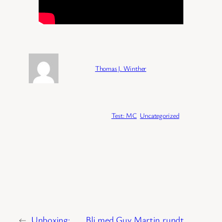
Forfatter:
Thomas J. Winther
Publisert:
04/02/2026
Kategori:
Test: MC
, 
Uncategorized
←
Unboxing:
Bli med Guy Martin rundt