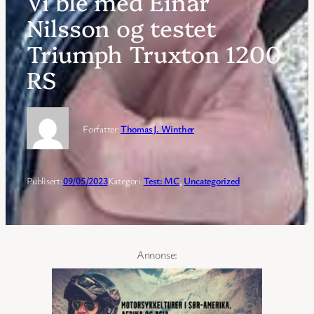
Vi ble med Einar
Nilsson og testet
Triumph Truxton 1200
RS
Forfatter:
Thomas J. Winther
Publisert:
09/05/2023
Kategori:
Test: MC
, 
Uncategorized