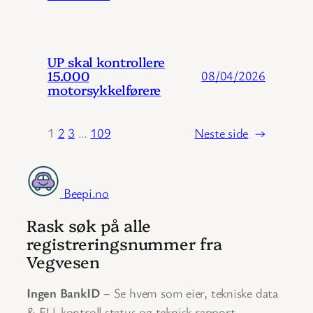
UP skal kontrollere
15.000
08/04/2026
motorsykkelførere
1
2
3
…
109
Neste side
→
Beepi.no
Rask søk på alle
registreringsnummer fra
Vegvesen
Ingen BankID
– Se hvem som eier, tekniske data
& EU-kontroll status og teknisk rapport.