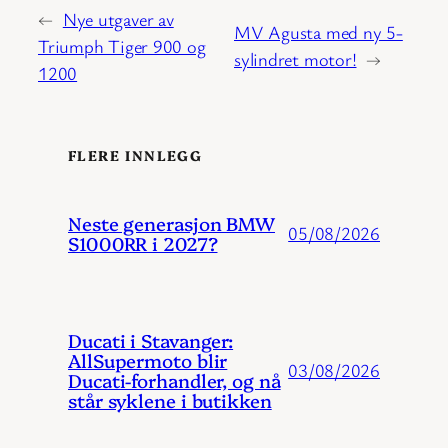
←
Nye utgaver av
MV Agusta med ny 5-
Triumph Tiger 900 og
sylindret motor!
→
1200
FLERE INNLEGG
Neste generasjon BMW
05/08/2026
S1000RR i 2027?
Ducati i Stavanger:
AllSupermoto blir
03/08/2026
Ducati-forhandler, og nå
står syklene i butikken