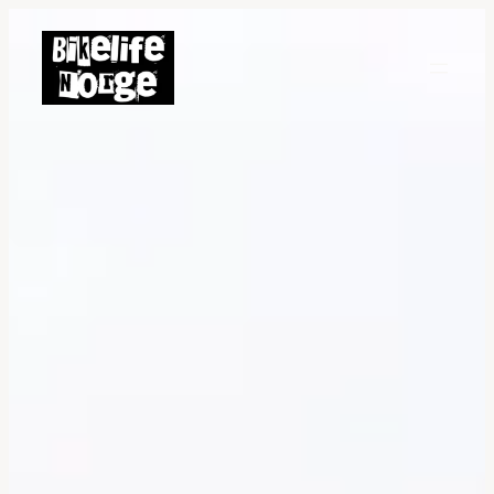
Hopp
til
innhold