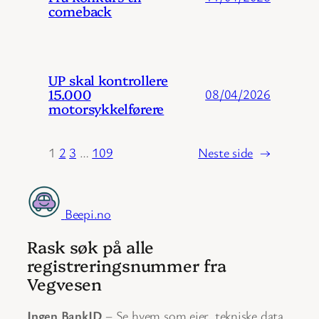
comeback
UP skal kontrollere
15.000
08/04/2026
motorsykkelførere
1
2
3
…
109
Neste side
→
Beepi.no
Rask søk på alle
registreringsnummer fra
Vegvesen
Ingen BankID
– Se hvem som eier, tekniske data