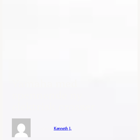
Yamaha med
spennende ny
elektrisk crosser
Forfatter:
Kenneth J.