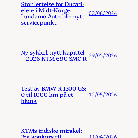
Stor lettelse for Ducati-
eiere i Midt-Norge:
03/06/2026
Lundamo Auto blir nytt
servicepunkt
Ny sykkel, nytt kapittel
29/05/2026
– 2026 KTM 690 SMC R
Test av BMW R 1300 GS:
0 til 1000 km på et
12/05/2026
blunk
KTMs indiske mirakel:
Fra konkurs til
11/04/2026