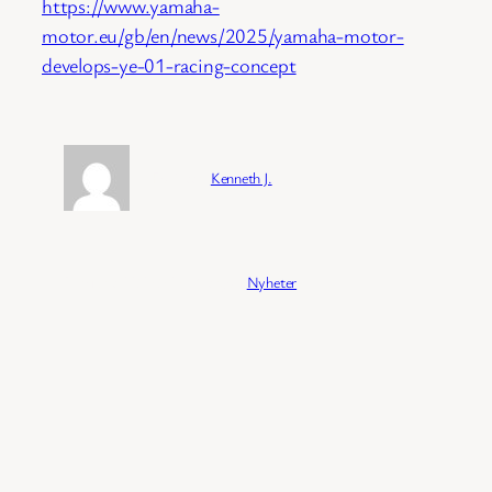
https://www.yamaha-
motor.eu/gb/en/news/2025/yamaha-motor-
develops-ye-01-racing-concept
Forfatter:
Kenneth J.
Publisert:
04/02/2026
Kategori:
Nyheter