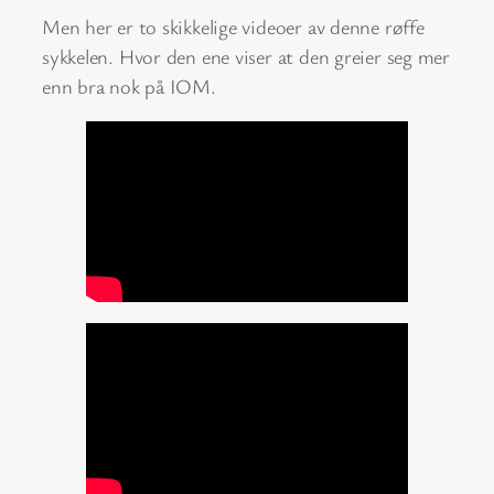
Men her er to skikkelige videoer av denne røffe
sykkelen. Hvor den ene viser at den greier seg mer
enn bra nok på IOM.