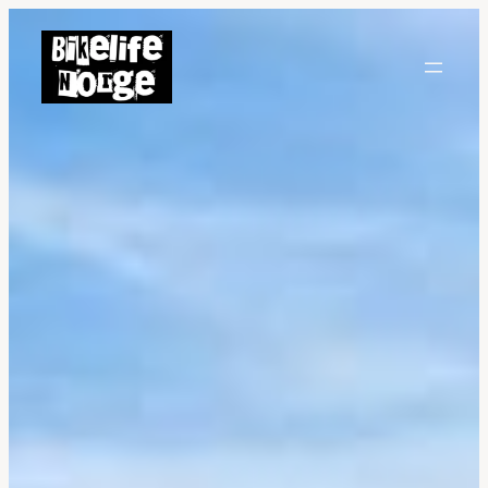
Hopp
til
innhold