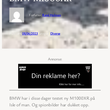
Forfatter:
René Holmen
Publisert:
08/06/2023
Kategori:
Diverse
BMW har i disse dager testet ny M1000XR på
Isle of man. Og spionbilder har dukket opp.