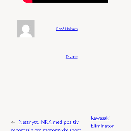
Forfatter:
René Holmen
Publisert:
04/02/2026
Kategori:
Diverse
Kawasaki
←
Nettnytt: NRK med positiv
Eliminator
reportasje om motorsykkelsport