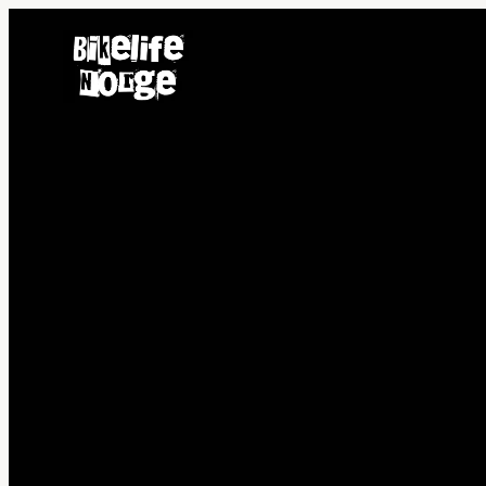
Hopp
til
innhold