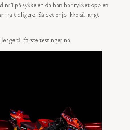
med nr1 på sykkelen da han har rykket opp en
 fra tidligere. Så det er jo ikke så langt
lenge til første testinger nå.