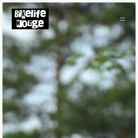
Hopp
til
innhold