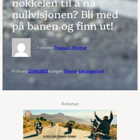
nøkkelen til å nå
nullvisjonen? Bli med
på banen og finn ut!
Forfatter:
Thomas J. Winther
Publisert:
23/06/2022
Kategori:
Diverse
, 
Uncategorized