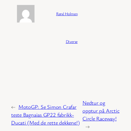
Forfatter:
René Holmen
Publisert:
04/02/2026
Kategori:
Diverse
Nedtur og
←
MotoGP: Se Simon Crafar
opptur på Arctic
teste Bagnaias GP22 fabrikk-
Circle Raceway!
Ducati (Med de rette dekkene!)
→