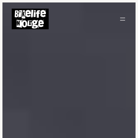
Hopp
til
innhold