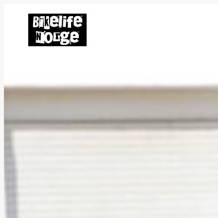
Hopp
til
innhold