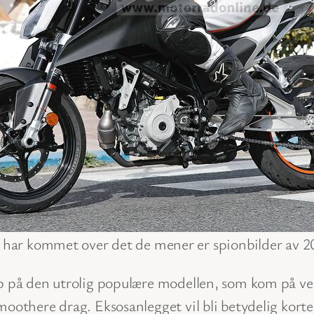
har kommet over det de mener er spionbilder av 
p på den utrolig populære modellen, som kom på veie
moothere drag. Eksosanlegget vil bli betydelig kort